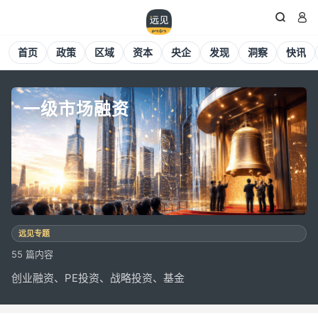


首页
政策
区域
资本
央企
发现
洞察
快讯
一级市场融资
远见专题
55 篇内容
一级市场融资
创业融资、PE投资、战略投资、基金