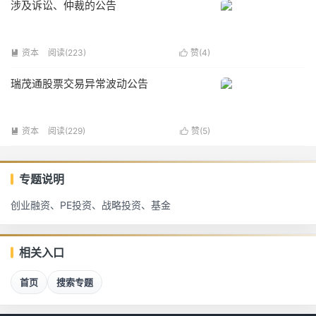
涉及诉讼、仲裁的公告
资本
阅读(
223
)
赞(
4
)


瑞茂通股票交易异常波动公告
资本
阅读(
229
)
赞(
5
)


专题说明
创业融资、PE投资、战略投资、基金
相关入口
首页
搜索专题