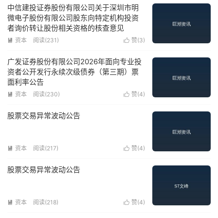
中信建投证券股份有限公司关于深圳市明
微电子股份有限公司股东向特定机构投资
者询价转让股份相关资格的核查意见
资本
阅读(
231
)
赞(
3
)


广发证券股份有限公司2026年面向专业投
资者公开发行永续次级债券（第三期）票
面利率公告
资本
阅读(
230
)
赞(
4
)


股票交易异常波动公告
资本
阅读(
217
)
赞(
4
)


股票交易异常波动公告
资本
阅读(
218
)
赞(
4
)

