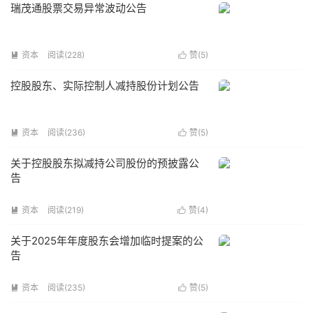
瑞茂通股票交易异常波动公告
资本
阅读(
228
)
赞(
5
)


控股股东、实际控制人减持股份计划公告
资本
阅读(
236
)
赞(
5
)


关于控股股东拟减持公司股份的预披露公
告
资本
阅读(
219
)
赞(
4
)


关于2025年年度股东会增加临时提案的公
告
资本
阅读(
235
)
赞(
5
)

