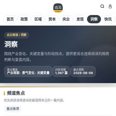


首页
政策
区域
资本
央企
发现
洞察
快讯
远见频道 / 洞察
洞察
围绕产业变化、关键变量与阶段拐点，提供更适合连续阅读的趋势
判断与复盘内容。
重点覆盖
内容规模
最近更新
产业周期 · 景气变化 · 关键变量
1,067 篇
2026-08-09
频道焦点
优先阅读该频道当前最值得关注的一篇内容。
重点推荐