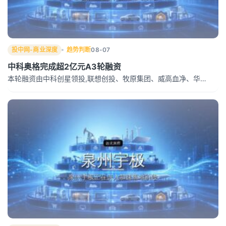
投中网-商业深度
趋势判断
08-07
中科奥格完成超2亿元A3轮融资
本轮融资由中科创星领投,联想创投、牧原集团、威高血净、华…