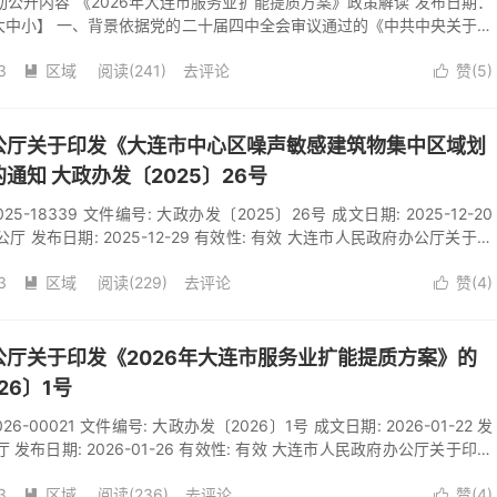
动公开内容 《2026年大连市服务业扩能提质方案》政策解读 发布日期：
字号：【大中小】 一、背景依据党的二十届四中全会审议通过的《中共中央关于制
第十五个五年规划的建议》（简称《建议》），明确提出促进服务业优质
3
区域
阅读(
241
)
去评论
赞(
5
)
扩能提质行动。为贯彻落实《建议》精神，加快提升服务业能级和质效，


，制定《2026年大连市服务业扩能提质方案》（以下简称《方案》）。
分为2部分，分别为总体目标和重点任务。第一部分为总体目标。重点围
公厅关于印发《大连市中心区噪声敏感建筑物集中区域划
通知 大政办发〔2025〕26号
2025-18339 文件编号: 大政办发〔2025〕26号 成文日期: 2025-12-20
厅 发布日期: 2025-12-29 有效性: 有效 大连市人民政府办公厅关于印
筑物集中区域划定方案（试行）》的通知 发布日期： 2025- 12- 29
3
区域
阅读(
229
)
去评论
赞(
4
)
关区人民政府、先导区管委会，市政府各有关部门，各有关单位：《大连


物集中区域划定方案（试行）》业经大连市第十七届人民政府第一百四十
现印发给你们，请认真贯彻执行。大
厅关于印发《2026年大连市服务业扩能提质方案》的
26〕1号
2026-00021 文件编号: 大政办发〔2026〕1号 成文日期: 2026-01-22 发
 发布日期: 2026-01-26 有效性: 有效 大连市人民政府办公厅关于印发
能提质方案》的通知 发布日期： 2026- 01- 26 字号：【大中小】 各区
3
区域
阅读(
236
)
去评论
赞(
4
)
管委会，市政府各有关部门，各有关单位： 《2026年大连市服务业扩能

