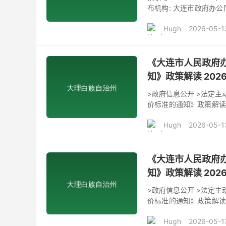
布机构: 大连市政府办公厅
实施大连市征地区片综合地价
Hugh
2026-05-1
人民政府，各先导区管
和省自然资源厅《关于公
然资源厅办公室《关于开
《大连市人民政府
知》政策解读 2026-
>政府信息公开 >法定
价标准的通知》政策解读 发
共和国土地管理法》明
Hugh
2026-05-1
住宅、其他地上附着物
土地补偿费、安置补助
布一次。2023年3月
区片综合地价
《大连市人民政府
知》政策解读 2026-
>政府信息公开 >法定
价标准的通知》政策解读 发
共和国土地管理法》明
Hugh
2026-05-1
住宅、其他地上附着物