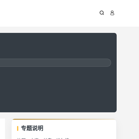



专题说明