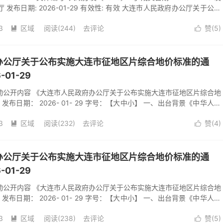
 发布日期: 2026-01-29 有效性: 有效 大连市人民政府办公厅关于公布
标准的通知 发布日期： 2026- 01- 29 字号：【大中小】 各区市县
3
区域
阅读(
244
)
去评论
赞(
5
)
委会，市政府各有关部门：根据《中华人民共和国土地管理法》有关规定


布实施征地区片综合地价的通知》（辽自然资发〔2026〕3号）、省自
展征地区片综合地价调整工作的通
办公厅关于公布实施大连市征地区片综合地价标准的通
01-29
主动公开内容 《大连市人民政府办公厅关于公布实施大连市征地区片综合地
布日期： 2026- 01- 29 字号：【大中小】 一、出台背景《中华人民
确征收土地应当依法及时足额支付土地补偿费、安置补助费以及农村村民
3
区域
阅读(
232
)
去评论
赞(
4
)
和青苗等的补偿费用，并安排被征地农民的社会保障费用。征收农用地的


费标准通过制定公布区片综合地价来确定，并至少每三年调整或者重新公
大连市人民政府办公室公布实施2023版征地区片综合地价，三年来我市征地
办公厅关于公布实施大连市征地区片综合地价标准的通
01-29
主动公开内容 《大连市人民政府办公厅关于公布实施大连市征地区片综合地
布日期： 2026- 01- 29 字号：【大中小】 一、出台背景《中华人民
确征收土地应当依法及时足额支付土地补偿费、安置补助费以及农村村民
3
区域
阅读(
238
)
去评论
赞(
5
)
和青苗等的补偿费用，并安排被征地农民的社会保障费用。征收农用地的

