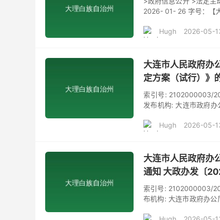
>政府信息公开 >法定主
2026- 01- 26 
定国民经济和社会发展
Hugh
2026-05-1
高效发展，实施服务业
助力构建现代化产业体系
二、主要内容《方案》共
绕服务业
大连市人民政府办
定方案（试行）》的
索引号: 2102000003/
发布机构: 大连市政府办公
发《大连市中心区噪声敏感建
Hugh
2026-05-1
字号：【大中小】 各有
市中心区噪声敏感建筑
五次常务会议审议通过，
大连市人民政府办公
通知 大政办发〔20
索引号: 2102000003/
布机构: 大连市政府办公厅
《2026年大连市服务业扩
Hugh
2026-05-1
市县人民政府，各先导区