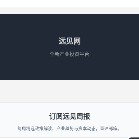
费标准通过制定公布区片综合地价来确定，并至少每三年调整或者重新公
大连市人民政府办公室公布实施2023版征地区片综合地价，三年来我市征地
远见网
全新产业投资平台
订阅远见周报
每周精选政策解读、产业趋势与资本动态，直达邮箱。