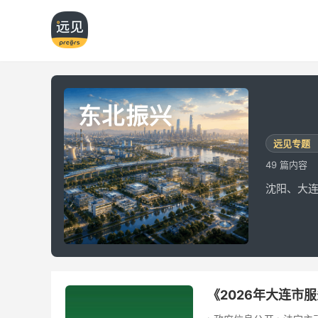
东北振兴
远见专题
49 篇内容
东北
沈阳、大
《2026年大连市服