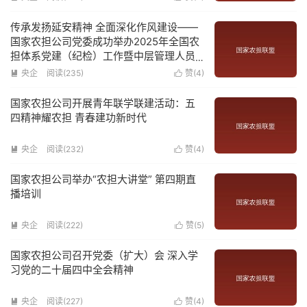
传承发扬延安精神 全面深化作风建设——
国家农担公司党委成功举办2025年全国农
担体系党建（纪检）工作暨中层管理人员
培训班
央企
阅读(
235
)
赞(
4
)


国家农担公司开展青年联学联建活动：五
四精神耀农担 青春建功新时代
央企
阅读(
232
)
赞(
4
)


国家农担公司举办“农担大讲堂” 第四期直
播培训
央企
阅读(
222
)
赞(
5
)


国家农担公司召开党委（扩大）会 深入学
习党的二十届四中全会精神
央企
阅读(
227
)
赞(
4
)

