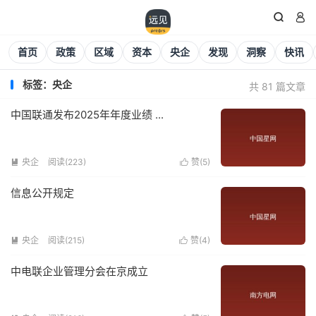


首页
政策
区域
资本
央企
发现
洞察
快讯
标签：央企
共 81 篇文章
中国联通发布2025年年度业绩 ...
央企
阅读(
223
)
赞(
5
)


信息公开规定
央企
阅读(
215
)
赞(
4
)


中电联企业管理分会在京成立