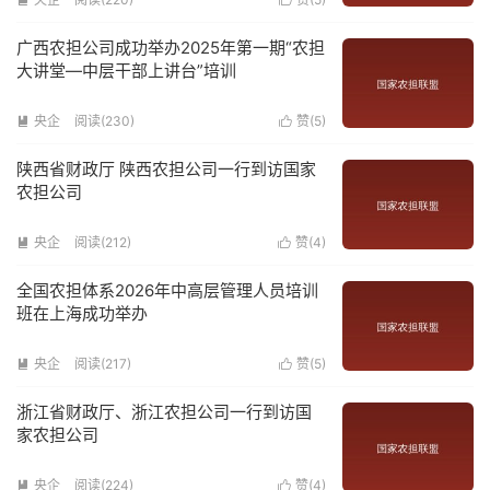
广西农担公司成功举办2025年第一期“农担
大讲堂—中层干部上讲台”培训
央企
阅读(
230
)
赞(
5
)


陕西省财政厅 陕西农担公司一行到访国家
农担公司
央企
阅读(
212
)
赞(
4
)


全国农担体系2026年中高层管理人员培训
班在上海成功举办
央企
阅读(
217
)
赞(
5
)


浙江省财政厅、浙江农担公司一行到访国
家农担公司
央企
阅读(
224
)
赞(
4
)

