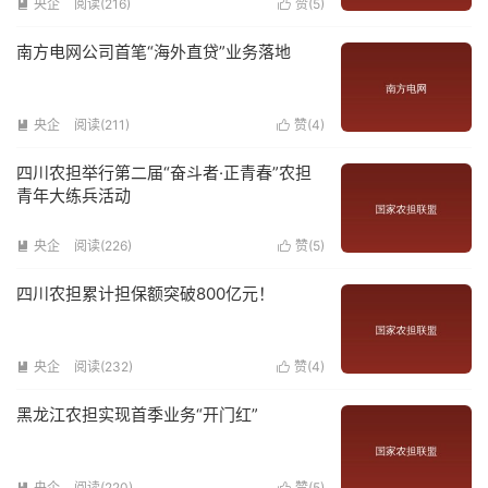
央企
阅读(
216
)
赞(
5
)


南方电网公司首笔“海外直贷”业务落地
央企
阅读(
211
)
赞(
4
)


四川农担举行第二届“奋斗者·正青春”农担
青年大练兵活动
央企
阅读(
226
)
赞(
5
)


四川农担累计担保额突破800亿元！
央企
阅读(
232
)
赞(
4
)


黑龙江农担实现首季业务“开门红”
央企
阅读(
220
)
赞(
5
)

