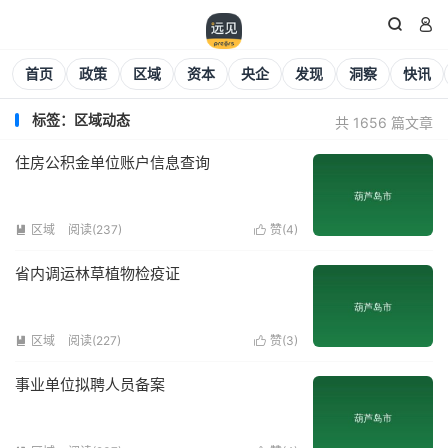


首页
政策
区域
资本
央企
发现
洞察
快讯
标签：区域动态
共 1656 篇文章
住房公积金单位账户信息查询
区域
阅读(
237
)
赞(
4
)


省内调运林草植物检疫证
区域
阅读(
227
)
赞(
3
)


事业单位拟聘人员备案