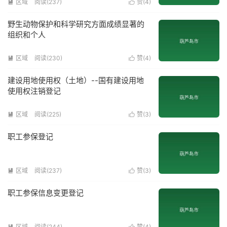
区域
阅读(
237
)
赞(
4
)


野生动物保护和科学研究方面成绩显著的
组织和个人
区域
阅读(
230
)
赞(
4
)


建设用地使用权（土地）--国有建设用地
使用权注销登记
区域
阅读(
225
)
赞(
3
)


职工参保登记
区域
阅读(
237
)
赞(
3
)


职工参保信息变更登记
区域
阅读(
244
)
赞(
4
)

