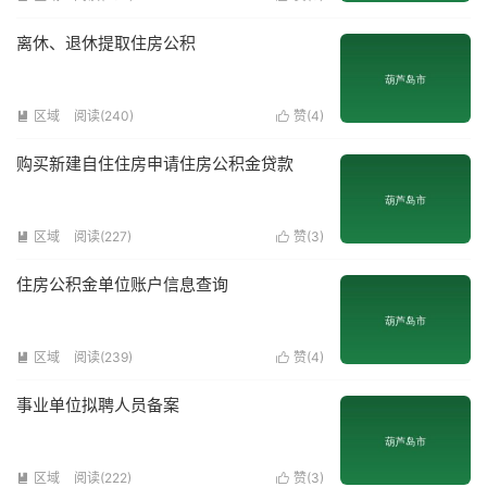
离休、退休提取住房公积
区域
阅读(
240
)
赞(
4
)


购买新建自住住房申请住房公积金贷款
区域
阅读(
227
)
赞(
3
)


住房公积金单位账户信息查询
区域
阅读(
239
)
赞(
4
)


事业单位拟聘人员备案
区域
阅读(
222
)
赞(
3
)

