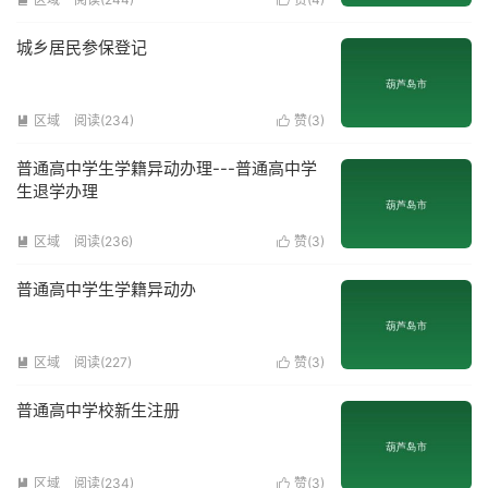
城乡居民参保登记
区域
阅读(
234
)
赞(
3
)


普通高中学生学籍异动办理---普通高中学
生退学办理
区域
阅读(
236
)
赞(
3
)


普通高中学生学籍异动办
区域
阅读(
227
)
赞(
3
)


普通高中学校新生注册
区域
阅读(
234
)
赞(
3
)

