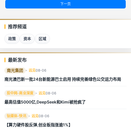
下一页
推荐频道
政策
资本
区域
最新发布
南光集团
远见
08-06
南光澳巴新一批24台新能源巴士启用 持续完善绿色公交运力布局
投中网-商业深度
远见
08-06
最高估值5000亿,DeepSeek和Kimi被抢疯了
钛媒体-快讯
远见
08-06
【算力硬件股反弹,创业板指涨逾1%】