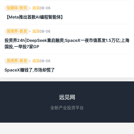
钛媒体-快讯
远见
08-06
【Meta推出首款AI编程智能体】
投资界-首发
远见
08-06
投资界24h|DeepSeek重启融资;SpaceX一夜市值蒸发1.5万亿;上海
国投,一举投7家GP
投资界-首发
远见
08-06
SpaceX赚钱了,市场却慌了
远见网
全新产业投资平台