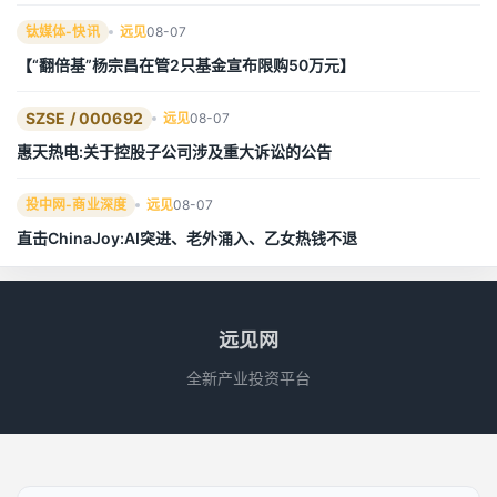
钛媒体-快讯
远见
08-07
【“翻倍基”杨宗昌在管2只基金宣布限购50万元】
SZSE / 000692
远见
08-07
惠天热电:关于控股子公司涉及重大诉讼的公告
投中网-商业深度
远见
08-07
直击ChinaJoy:AI突进、老外涌入、乙女热钱不退
远见网
全新产业投资平台