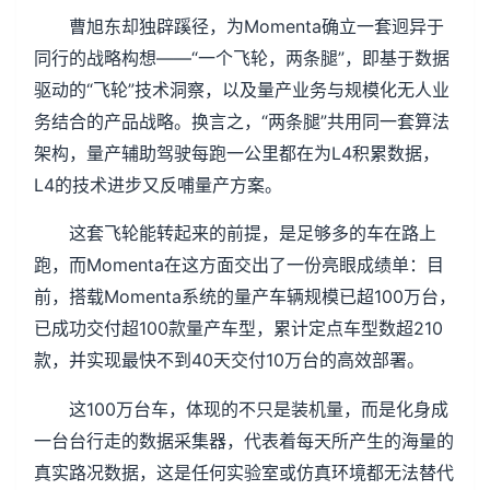
曹旭东却独辟蹊径，为Momenta确立一套迥异于
同行的战略构想——“一个飞轮，两条腿”，即基于数据
驱动的“飞轮”技术洞察，以及量产业务与规模化无人业
务结合的产品战略。换言之，“两条腿”共用同一套算法
架构，量产辅助驾驶每跑一公里都在为L4积累数据，
L4的技术进步又反哺量产方案。
这套飞轮能转起来的前提，是足够多的车在路上
跑，而Momenta在这方面交出了一份亮眼成绩单：目
前，搭载Momenta系统的量产车辆规模已超100万台，
已成功交付超100款量产车型，累计定点车型数超210
款，并实现最快不到40天交付10万台的高效部署。
这100万台车，体现的不只是装机量，而是化身成
一台台行走的数据采集器，代表着每天所产生的海量的
真实路况数据，这是任何实验室或仿真环境都无法替代