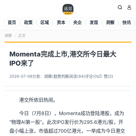


首页
政策
区域
资本
央企
发现
洞察
快讯
洞察
正文

Momenta完成上市,港交所今日最大
IPO来了
2026-07-08
分类：
洞察
/
趋势判断
阅读(
84
)
评论(0)
赞(
2
)

港交所依旧热闹。
今日（7月8日），Momenta成功登陆港股，成为
“物理AI第一股”。此次IPO发行价为295.6港元/股，开
盘小幅上涨，市值超过700亿港元，一举成为今日港交