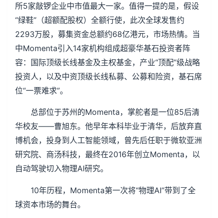
所5家敲锣企业中市值最大一家。值得一提的是，假设
“绿鞋”（超额配股权）全额行使，此次全球发售约
2293万股，募集资金总额约68亿港元，市场热情。当
中Momenta引入14家机构组成超豪华基石投资者阵
容：国际顶级长线基金及主权基金，产业“顶配”级战略
投资人，以及中资顶级长线私募、公募和险资，基石席
位“一票难求”。
总部位于苏州的Momenta，掌舵者是一位85后清
华校友——曹旭东。他早年本科毕业于清华，后放弃直
博机会，投身到人工智能领域，曾先后任职于微软亚洲
研究院、商汤科技，最终在2016年创立Momenta，以
自动驾驶切入物理AI研究。
10年历程，Momenta第一次将“物理AI”带到了全
球资本市场的舞台。