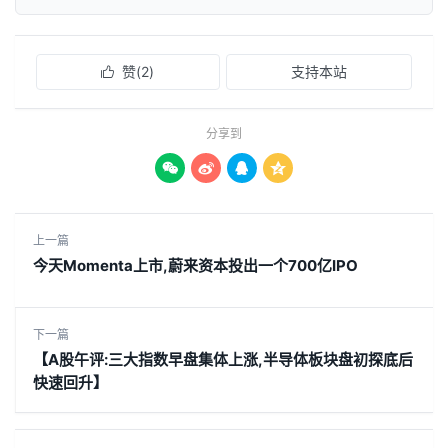
赞(
2
)
支持本站

分享到




上一篇
今天Momenta上市,蔚来资本投出一个700亿IPO
下一篇
【A股午评:三大指数早盘集体上涨,半导体板块盘初探底后
快速回升】