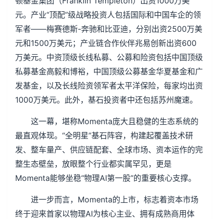
顿基金集团（Franklin Templeton）出资1000万美
元。产业“顶配”级战略投资人包括国际和中国车企的领
军者——梅赛德斯-奔驰和比亚迪，分别出资2500万美
元和1500万美元；产业链合作伙伴兆易创新出资600
万美元。中资顶级长线私募、公募和险资包括中国顶级
私募基金高毅和博裕，中国顶级公募基金华夏基金和广
发基金，以及长线险资领军者太平洋保险，每家均出资
1000万美元。此外，基石投资者中还包括苏州魔速。
这一幕，堪称Momenta庞大且稳健的生态系统的
最直观体现。“全明星”基石阵容，构建起覆盖技术研
发、整车量产、供应链配套、全球市场、资本运作的完
整生态壁垒，放眼整个行业都实属罕见，更是
Momenta能够坐稳“物理AI第一股”的重要核心支撑。
进一步而言，Momenta的上市，标志着资本市场
终于迎来首家以物理AI为核心主业、拥有成熟商用体