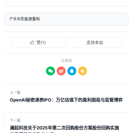
能源重构
产业标签
赞(
1
)
支持本站

分享到




上一篇
OpenAI秘密递表IPO：万亿估值下的盈利困局与监管博弈
下一篇
澜起科技关于2025年第二次回购股份方案股份回购实施