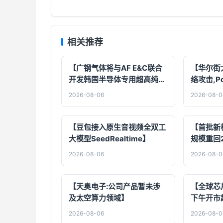
相关推荐
【广钢气体将与AF E&C联合
【华尔街
开发韩国半导体专用超高纯制
络攻击,Po
氮解决方案】
上】
2026-08-06
2026-08-0
【豆包接入原生音视频全双工
【首批新
大模型SeedRealtime】
规模重回
2026-08-06
2026-08-0
【天奥电子:公司产品暂未涉
【全球芯片
及太空算力领域】
下午开市
2026-08-06
2026-08-0