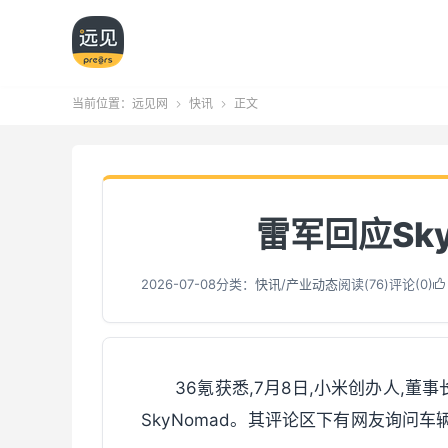
当前位置：
远见网
快讯
正文


雷军回应Sk
2026-07-08
分类：
快讯
/
产业动态
阅读(
76
)
评论(0)

36氪获悉,7月8日,小米创办人,董
SkyNomad。其评论区下有网友询问车