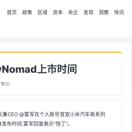
首页
政策
区域
资本
央企
发现
洞察
快讯
yNomad上市时间
赞(
2
)
事长兼CEO @雷军在个人账号官宣小米汽车新系列
辆发布时间,雷军回复表示“快了”。