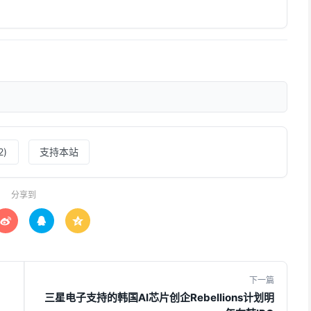
2
)
支持本站
分享到



下一篇
三星电子支持的韩国AI芯片创企Rebellions计划明