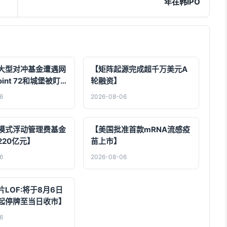
年在韩IPO
大型对冲基金遭遇网
【矩阵起源完成超千万美元A
int 72和城堡被盯
轮融资】
6
2026-08-06
模式浮动管理费基金
【美国批准首款mRNA流感疫
220亿元】
苗上市】
6
2026-08-06
LOF:将于8月6日
起停牌至当日收市】
6