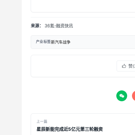
来源：
36氪-融资快讯
新汽车战争
产业标签
赞(


上一篇
星辰新能完成近5亿元第三轮融资