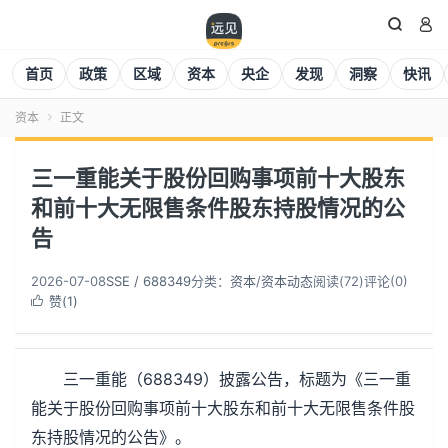


首页
政策
区域
资本
央企
发现
洞察
快讯
资本
正文

三一重能关于股份回购事项前十大股东
和前十大无限售条件股东持股情况的公
告
2026-07-08
SSE / 688349
分类：
资本
/
资本动态
阅读(
72
)
评论(0)
赞(
1
)

三一重能（688349）披露公告，标题为《三一重
能关于股份回购事项前十大股东和前十大无限售条件股
东持股情况的公告》。