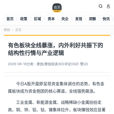


首页
政策
区域
资本
央企
发现
洞察
快讯
原创
正文

有色板块全线暴涨，内外利好共振下的
结构性行情与产业逻辑
2026-06-16
分类：
原创
/
原创
阅读(
83
)
评论(0)
赞(
2
)

今日A股开盘即呈现资金集体调仓的态势，有色金
属板块成为资金抱团的核心赛道，全线强势飙涨。
工业金属、新能源金属、战略稀缺小金属纷纷走
高，铜、锌、铅、钴、镍集体拉升，板块赚钱效应显著