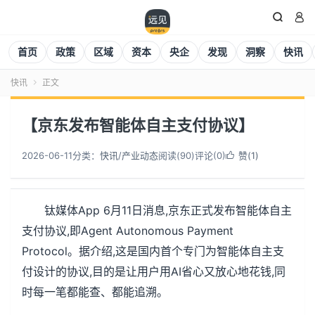


首页
政策
区域
资本
央企
发现
洞察
快讯
快讯
正文

【京东发布智能体自主支付协议】
2026-06-11
分类：
快讯
/
产业动态
阅读(
90
)
评论(0)
赞(
1
)

钛媒体App 6月11日消息,京东正式发布智能体自主
支付协议,即Agent Autonomous Payment
Protocol。据介绍,这是国内首个专门为智能体自主支
付设计的协议,目的是让用户用AI省心又放心地花钱,同
时每一笔都能查、都能追溯。