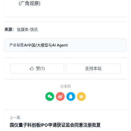
(广角观察)
来源：
钛媒体-快讯
AI中国/大模型与AI Agent
产业标签
赞(
1
)
支持本站

分享到




上一篇
国仪量子科创板IPO申请获证监会同意注册批复