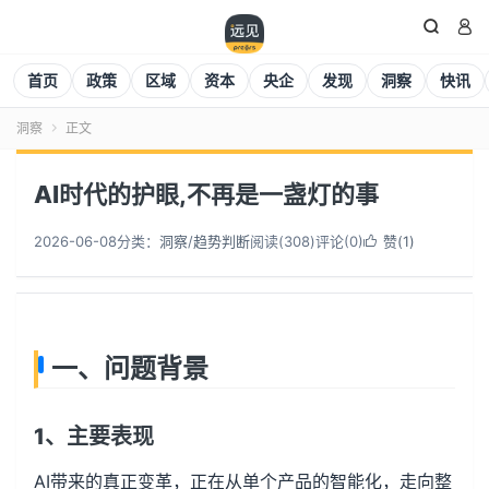


首页
政策
区域
资本
央企
发现
洞察
快讯
洞察
正文

AI时代的护眼,不再是一盏灯的事
2026-06-08
分类：
洞察
/
趋势判断
阅读(
308
)
评论(0)
赞(
1
)

一、问题背景
1、主要表现
AI带来的真正变革，正在从单个产品的智能化，走向整