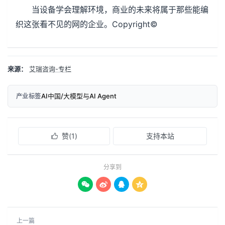
当设备学会理解环境，商业的未来将属于那些能编
织这张看不见的网的企业。Copyright©
来源：
艾瑞咨询-专栏
AI中国/大模型与AI Agent
产业标签
赞(
1
)
支持本站

分享到




上一篇