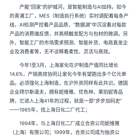
产能“回家”的护城河，是智能制造与AI加持。如今
的青浦工厂，MES（制造执行系统）实时调配着每条产
线，AI检测严控着产品品质，“数据湖”中沉淀着对每款
产品的消费端反馈，并高频触发配方与包材的微调。另
外，智能工厂的市场需求预测、智能补货、电商直发企
业及消费者等，无不诠释着柔性、灵活与高效。
今年1至3月，上海家化在沪制造产值同比增长
14.6%，产销高效协同让家化今年有望跑出多个亿元单
品。必须强化上海制造，在沪外资同样有此共识。德国
企业拜尔斯道夫，拥有妮维雅、优色林、莱珀妮等品
牌，它进入上海41年的过程，就是一部“步步加码史”
——1985年，找上海日化二厂代工；
1994年，与上海日化二厂成立合资公司妮维雅
（上海）有限公司；1999年，合资公司成为独资公