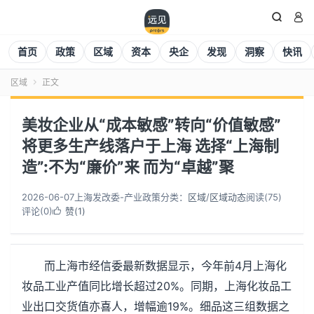


首页
政策
区域
资本
央企
发现
洞察
快讯
区域
正文

美妆企业从“成本敏感”转向“价值敏感”
将更多生产线落户于上海 选择“上海制
造”:不为“廉价”来 而为“卓越”聚
2026-06-07
上海发改委-产业政策
分类：
区域
/
区域动态
阅读(
75
)
评论(0)
赞(
1
)

而上海市经信委最新数据显示，今年前4月上海化
妆品工业产值同比增长超过20%。同期，上海化妆品工
业出口交货值亦喜人，增幅逾19%。细品这三组数据之