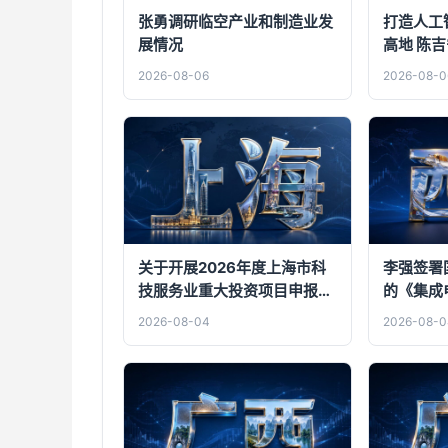
张勇调研临空产业和制造业发
打造人工
展情况
高地 陈
届市委九
2026-08-06
2026-08-0
上海创智
关于开展2026年度上海市科
李强签署
技服务业重大投资项目申报工
的《集成电路
作的通知
04
2026-08-04
2026-08-0