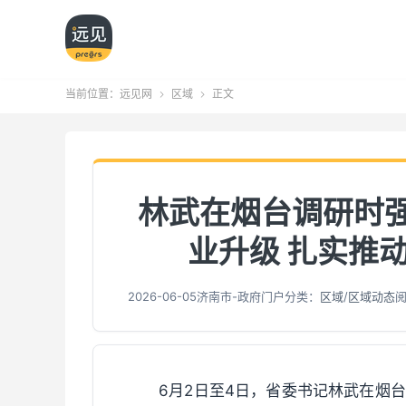
当前位置：
远见网
区域
正文


林武在烟台调研时强
业升级 扎实推
2026-06-05
济南市-政府门户
分类：
区域
/
区域动态
阅
6月2日至4日，省委书记林武在烟