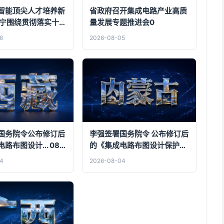
智能顶尖人才培养新
省政府召开集成电路产业高质
吉宁围绕贯彻落实十二
量发展专题推进会0
次全会精神走访调研
6
2026-08-05
学院
国务院令公布修订后
李强签署国务院令 公布修订后
布图设计... 08-
的《集成电路布图设计保护条
例》
4
2026-08-04