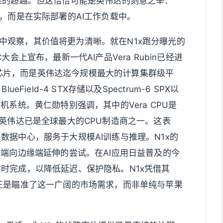
果的超越。但这恰恰可能是英伟达的刻意之举：
，而是在实际部署的AI工作负载中。
略中观察，其价值将更为清晰。就在N1x跑分曝光的
会上宣布，最新一代AI产品Vera Rubin已经进
单一芯片，而是英伟达迄今规模最大的计算集群级平
lueField-4 STX存储以及Spectrum-6 SPX以
机系统。黄仁勋特别强调，其中的Vera CPU是
，并宣称英伟达已是全球最大的CPU制造商之一。这表
数据中心，服务于大规模AI训练与推理。N1x的
云端向边缘端延伸的尝试。在AI应用日益普及的今
时完成，以降低延迟、保护隐私。N1x凭借其
正是瞄准了这一广阔的市场需求，而非单纯与苹果