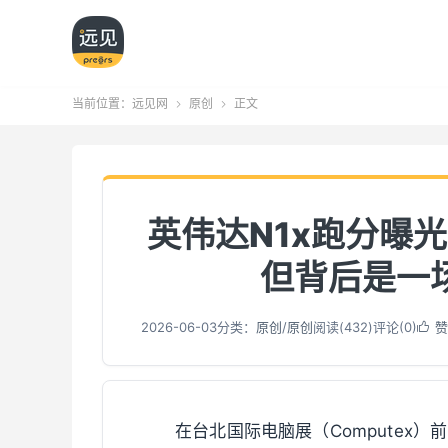
当前位置：
远见网
原创
正文


英伟达N1x跑分曝光
但背后是一
2026-06-03
分类：
原创
/
原创
阅读(
432
)
评论(0)
赞

在台北国际电脑展（Computex