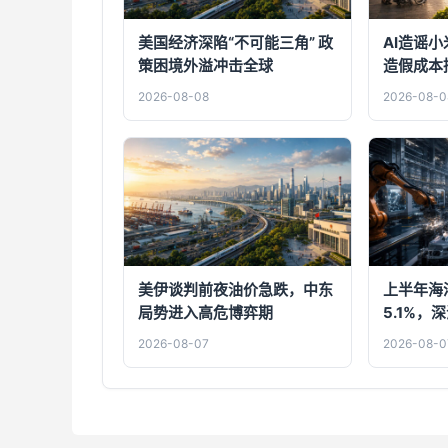
美国经济深陷“不可能三角” 政
AI造谣
策困境外溢冲击全球
造假成本
新阶段
2026-08-08
2026-08-0
美伊谈判前夜油价急跌，中东
上半年海
局势进入高危博弈期
5.1%
两大引擎
2026-08-07
2026-08-0