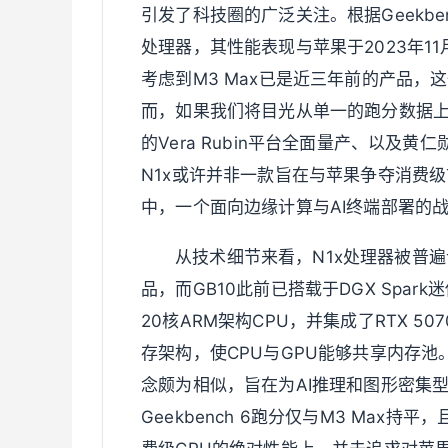
引发了科技圈的广泛关注。根据Geekbe
处理器，其性能表现与苹果于2023年11月随
考虑到M3 Max已是近三年前的产品
而，如果我们将目光从单一的跑分数据上移
的Vera Rubin平台全面量产、以及黄
N1x或许并非一款旨在与苹果争夺消费
中，一个面向边缘计算与AI终端部署的
从技术细节来看，N1x处理器被普遍
品，而GB10此前已搭载于DGX Spar
20核ARM架构CPU，并集成了RTX 5
存架构，使CPU与GPU能够共享内存
念颇为相似，旨在为AI推理和图形密集
Geekbench 6跑分仅与M3 Max