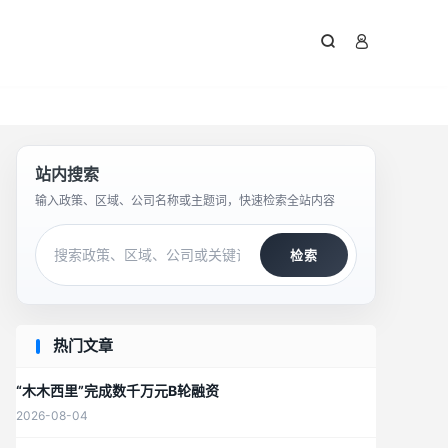



站内搜索
输入政策、区域、公司名称或主题词，快速检索全站内容
检索
热门文章
“木木西里”完成数千万元B轮融资
2026-08-04