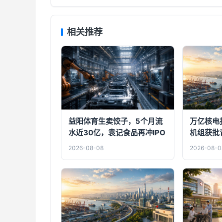
相关推荐
益阳体育生卖饺子，5个月流
万亿核电
水近30亿，袁记食品再冲IPO
机组获批
场信号
2026-08-08
2026-08-0