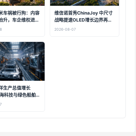
小米车祸被行拘：内容
维信诺首秀ChinaJoy 中尺寸
抬升，车企维权进入
战略提速OLED增长边界再拓
宽
8
2026-08-07
洋生产总值增长
，深海科技与绿色船舶成
7