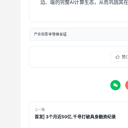
边、端的完整AI计算生态，从而巩固其
半导体长征
产业标签
赞(


上一篇
首发| 3个月近50亿,千寻打破具身融资纪录