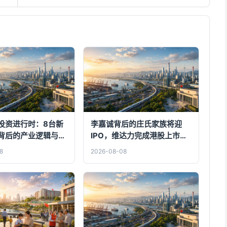
投资进行时：8台新
李嘉诚背后的庄氏家族将迎
背后的产业逻辑与市
IPO，维达力完成港股上市备
案，全球PVD界面增强龙头冲
8
2026-08-08
刺港交所