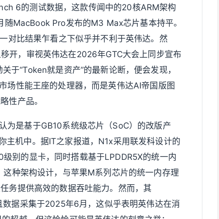
nch 6的测试数据，这款传闻中的20核ARM架构
MacBook Pro发布的M3 Max芯片基本持平。
，这一对比结果乍看之下似乎并不利于英伟达。然
开，审视英伟达在2026年GTC大会上同步宣布
仁勋关于“Token就是资产”的最新论断，便会发现，
级市场性能王座的处理器，而是英伟达AI帝国版图
战略性产品。
认为是基于GB10系统级芯片（SoC）的改版产
k迷你主机中。据IT之家报道，N1x采用联发科设计的
070级别的显卡，同时搭载基于LPDDR5X的统一内
池。这种架构设计，与苹果M系列芯片的统一内存理
型任务提供高效的数据吞吐能力。然而，其
持平，且数据采集于2025年6月，这似乎表明英伟达在消