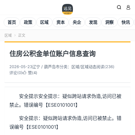


首页
政策
区域
资本
央企
发现
洞察
快讯
区域
正文

住房公积金单位账户信息查询
2026-05-23
辽宁 / 葫芦岛市
分类：
区域
/
区域动态
阅读(
236
)
评论(0)
赞(
4
)

安全提示安全提示：疑似跨站请求伪造,访问已被
禁止。错误编号【ESE0101001】
安全提示：疑似跨站请求伪造,访问已被禁止。错
误编号【ESE0101001】