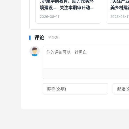
. 护航学前教育、助力政务环
. 关注
境建设……关注本期审计动态
美乡村建
[05-06]
动态 [05-
2026-05-11
2026-05-1
评论
抢沙发