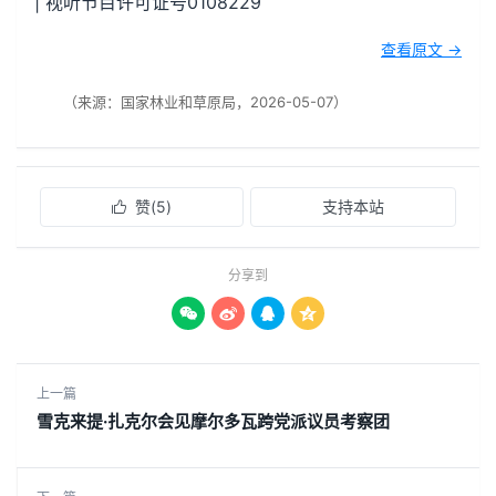
| 视听节目许可证号0108229
查看原文 →
（来源：国家林业和草原局，2026-05-07）
赞(
5
)
支持本站

分享到




上一篇
雪克来提·扎克尔会见摩尔多瓦跨党派议员考察团