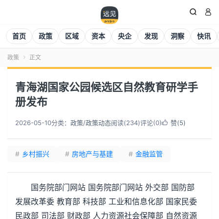


首页
政策
区域
资本
央企
发现
洞察
快讯
政策
正文

青海湖国家公园候选区自然教育研学手
册发布
2026-05-10
分类：
政策
/
政策动态
阅读(
234
)
评论(0)
赞(
5
)

#
乡村振兴
#
房地产与基建
#
金融监管
国务院部门网站 国务院部门网站 外交部 国防部
发展改革委 教育部 科技部 工业和信息化部 国家民委
民政部 司法部 财政部 人力资源社会保障部 自然资源