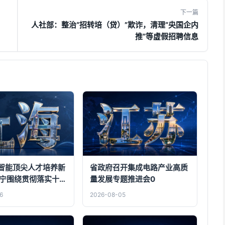
下一篇
人社部：整治“招转培（贷）”欺诈，清理“央国企内
推”等虚假招聘信息
智能顶尖人才培养新
省政府召开集成电路产业高质
吉宁围绕贯彻落实十二
量发展专题推进会0
次全会精神走访调研
6
2026-08-05
学院