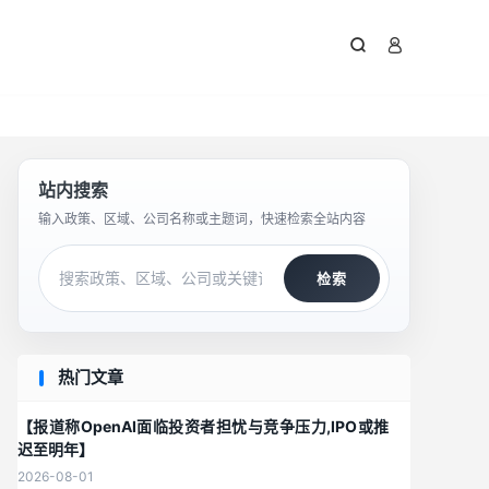



站内搜索
输入政策、区域、公司名称或主题词，快速检索全站内容
检索
热门文章
【报道称OpenAI面临投资者担忧与竞争压力,IPO或推
迟至明年】
2026-08-01