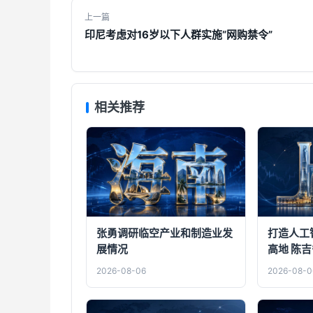
上一篇
印尼考虑对16岁以下人群实施“网购禁令”
相关推荐
张勇调研临空产业和制造业发
打造人工
展情况
高地 陈
届市委九
2026-08-06
2026-08-0
上海创智