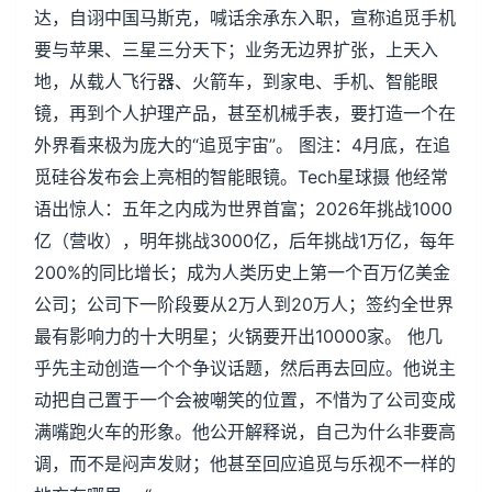
达，自诩中国马斯克，喊话余承东入职，宣称追觅手机
要与苹果、三星三分天下；业务无边界扩张，上天入
地，从载人飞行器、火箭车，到家电、手机、智能眼
镜，再到个人护理产品，甚至机械手表，要打造一个在
外界看来极为庞大的“追觅宇宙”。 图注：4月底，在追
觅硅谷发布会上亮相的智能眼镜。Tech星球摄 他经常
语出惊人：五年之内成为世界首富；2026年挑战1000
亿（营收），明年挑战3000亿，后年挑战1万亿，每年
200%的同比增长；成为人类历史上第一个百万亿美金
公司；公司下一阶段要从2万人到20万人；签约全世界
最有影响力的十大明星；火锅要开出10000家。 他几
乎先主动创造一个个争议话题，然后再去回应。他说主
动把自己置于一个会被嘲笑的位置，不惜为了公司变成
满嘴跑火车的形象。他公开解释说，自己为什么非要高
调，而不是闷声发财；他甚至回应追觅与乐视不一样的