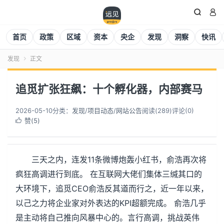


首页
政策
区域
资本
央企
发现
洞察
快讯
发现
正文

追觅扩张狂飙：十个孵化器，内部赛马
2026-05-10
分类：
发现
/
项目动态
/
网站公告
阅读(
289
)
评论(0)
赞(
5
)

三天之内，连发11条微博炮轰小红书，俞浩再次将
疯狂高调进行到底。 在互联网大佬们集体三缄其口的
大环境下，追觅CEO俞浩反其道而行之，近一年以来，
以己之力将企业家对外表达的KPI超额完成。 俞浩几乎
是主动将自己推向风暴中心的。言行高调，挑战英伟