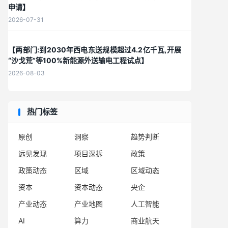
申请】
2026-07-31
【两部门:到2030年西电东送规模超过4.2亿千瓦,开展
“沙戈荒”等100%新能源外送输电工程试点】
2026-08-03
热门标签
原创
洞察
趋势判断
远见发现
项目深拆
政策
政策动态
区域
区域动态
资本
资本动态
央企
产业动态
产业地图
人工智能
AI
算力
商业航天