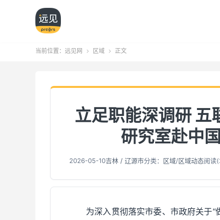
当前位置：
远见网
区域
正文


立足职能深调研 五
研究室赴中国
2026-05-10
吉林 / 辽源市
分类：
区域
/
区域动态
阅读(
为深入贯彻落实市委、市政府关于“