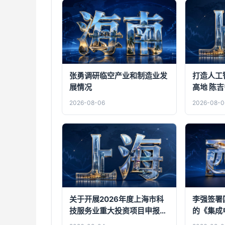
张勇调研临空产业和制造业发
打造人工
展情况
高地 陈
届市委九
2026-08-06
2026-08-0
上海创智
关于开展2026年度上海市科
李强签署
技服务业重大投资项目申报工
的《集成电路
作的通知
04