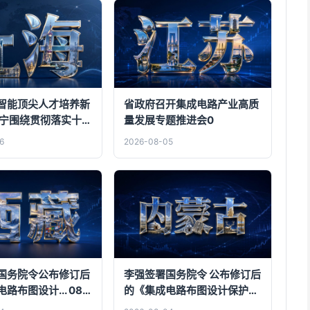
智能顶尖人才培养新
省政府召开集成电路产业高质
吉宁围绕贯彻落实十二
量发展专题推进会0
次全会精神走访调研
6
2026-08-05
学院
国务院令公布修订后
李强签署国务院令 公布修订后
布图设计... 08-
的《集成电路布图设计保护条
例》