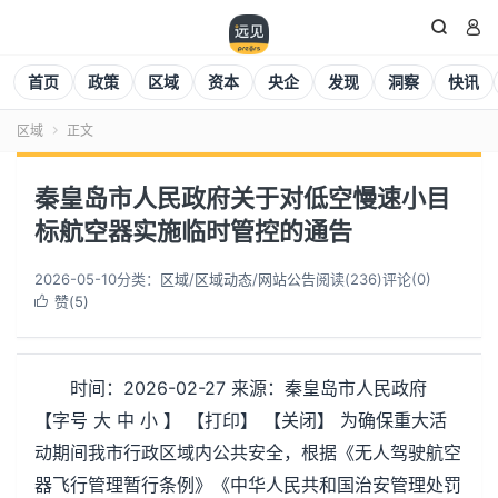


首页
政策
区域
资本
央企
发现
洞察
快讯
区域
正文

秦皇岛市人民政府关于对低空慢速小目
标航空器实施临时管控的通告
2026-05-10
分类：
区域
/
区域动态
/
网站公告
阅读(
236
)
评论(0)
赞(
5
)

时间：2026-02-27 来源：秦皇岛市人民政府
【字号 大 中 小 】 【打印】 【关闭】 为确保重大活
动期间我市行政区域内公共安全，根据《无人驾驶航空
器飞行管理暂行条例》《中华人民共和国治安管理处罚