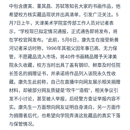
中包含唐寅、董其昌、苏轼等知名大家的书画作品，他
希望校方核实藏品现状并出具清单，引发广泛关注。5
月7日上午，天津美术学院宣传部工作人员对记者表
示，“学校现已拟定情况通报，正式通告即将发布，将
在学校官网发布。”此前，5月6日，康先生在接受新黄
河记者采访时称，1996年其祖父因年事已高、无力保
管，不愿藏品流入市场，将40件书画精品赠予天津美
院永久收藏，校方当时出具了盖有钢印、鲜章及时任院
长签名的捐赠证书，并承诺将作品列入该院永久性收
藏。康先生此前称，自己在直播中向网友展示相关捐赠
材料，却被部分网友质疑是“吹牛”“造假”，相关争议引
发不小讨论，甚至被人举报，后经警方查证举报内容不
实。康先生一方面想向网友证明自身清白，另一方面作
为捐赠者后代，也希望向学院弄清这批藏品的真实下落
与保管情况。