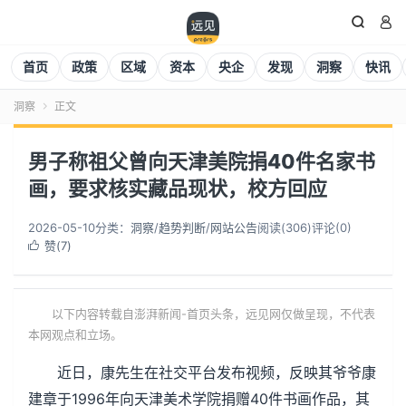


首页
政策
区域
资本
央企
发现
洞察
快讯
洞察
正文

男子称祖父曾向天津美院捐40件名家书
画，要求核实藏品现状，校方回应
2026-05-10
分类：
洞察
/
趋势判断
/
网站公告
阅读(
306
)
评论(0)
赞(
7
)

以下内容转载自澎湃新闻-首页头条，远见网仅做呈现，不代表
本网观点和立场。
近日，康先生在社交平台发布视频，反映其爷爷康
建章于1996年向天津美术学院捐赠40件书画作品，其