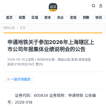


首页
政策
区域
资本
央企
发现
洞察
快讯
网站公告
正文

申通地铁关于参加2026年上海辖区上
市公司年报集体业绩说明会的公告
2026-05-10
上交所 / 600834
分类：
网站公告
/
资本
/
资本动态
阅读(
220
)
评论(0)
赞(
5
)

#
一级市场融资
证券代码：600834 证券简称：申通地铁 公告编
号：2026-018