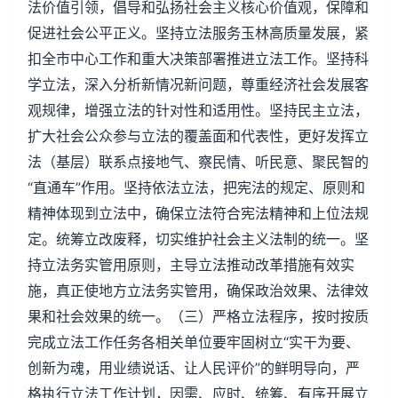
法价值引领，倡导和弘扬社会主义核心价值观，保障和
促进社会公平正义。坚持立法服务玉林高质量发展，紧
扣全市中心工作和重大决策部署推进立法工作。坚持科
学立法，深入分析新情况新问题，尊重经济社会发展客
观规律，增强立法的针对性和适用性。坚持民主立法，
扩大社会公众参与立法的覆盖面和代表性，更好发挥立
法（基层）联系点接地气、察民情、听民意、聚民智的
“直通车”作用。坚持依法立法，把宪法的规定、原则和
精神体现到立法中，确保立法符合宪法精神和上位法规
定。统筹立改废释，切实维护社会主义法制的统一。坚
持立法务实管用原则，主导立法推动改革措施有效实
施，真正使地方立法务实管用，确保政治效果、法律效
果和社会效果的统一。（三）严格立法程序，按时按质
完成立法工作任务各相关单位要牢固树立“实干为要、
创新为魂，用业绩说话、让人民评价”的鲜明导向，严
格执行立法工作计划，因需、应时、统筹、有序开展立