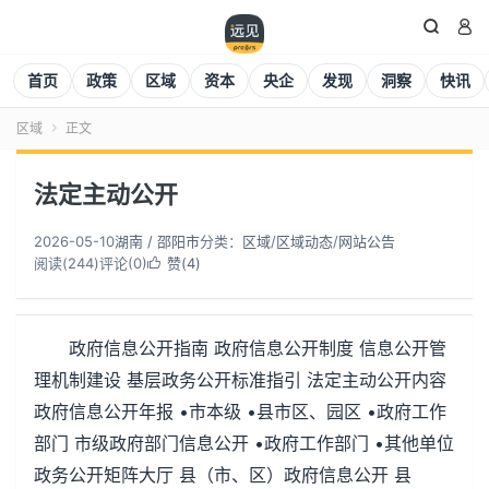


首页
政策
区域
资本
央企
发现
洞察
快讯
区域
正文

法定主动公开
2026-05-10
湖南 / 邵阳市
分类：
区域
/
区域动态
/
网站公告
阅读(
244
)
评论(0)
赞(
4
)

政府信息公开指南 政府信息公开制度 信息公开管
理机制建设 基层政务公开标准指引 法定主动公开内容
政府信息公开年报 •市本级 •县市区、园区 •政府工作
部门 市级政府部门信息公开 •政府工作部门 •其他单位
政务公开矩阵大厅 县（市、区）政府信息公开 县