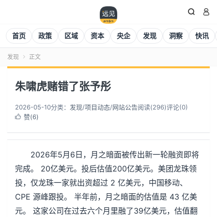


首页
政策
区域
资本
央企
发现
洞察
快讯
发现
正文

朱啸虎赌错了张予彤
2026-05-10
分类：
发现
/
项目动态
/
网站公告
阅读(
296
)
评论(0)
赞(
6
)

2026年5月6日，月之暗面被传出新一轮融资即将
完成。 20亿美元。投后估值200亿美元。美团龙珠领
投，仅龙珠一家就出资超过 2 亿美元，中国移动、
CPE 源峰跟投。 半年前，月之暗面的估值是 43 亿美
元。 这家公司在过去六个月里融了39亿美元，估值翻