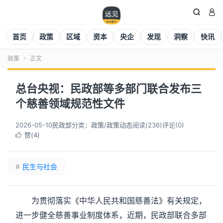


首页
政策
区域
资本
央企
发现
洞察
快讯
政策
正文

总台央视：民政部等多部门联合发布三
个慈善领域规范性文件
2026-05-10
民政部
分类：
政策
/
政策动态
阅读(
236
)
评论(0)
赞(
4
)

#
民生与社会
为贯彻落实《中华人民共和国慈善法》有关规定，
进一步健全慈善事业制度体系，近期，民政部联合多部