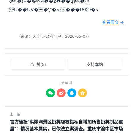
o�}+��4��z���փ�
U��UV��',"�<i���t8KO�s
查看原文 →
（来源：大连市-政府门户，2026-05-07）
赞(
5
)
支持本站

分享到




上一篇
官方通报“洪崖洞景区奶芙店被指私自增加所售奶芙制品重
量”：情况基本属实，已依法立案调查。重庆市渝中区市场