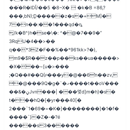
��ͭ�R�lDǏ/��5 �8~X�  �k�B =86,?
���,bN);Ḓ�����z�s�+M]�
7�n��:��1���qd�ȵ
͎/k�B^)h�se�\�: ^�@�7��9�”
3RqU�4��>��
q��*3Z�F��%��*961kk>?�),
m9�$R��z��p��ks��ua�����>
�X���~[u�>���
;�Q��#��Q{ቦ���y�@��6ŉ��zv,
�@���9Q�g�`�ޣ����t��oV���
��&�ڼJvn���| ���멎d]m�h}�s�
t���hQ�[�yr���40[�
2���`1�69�=�K�]��������]�1�f�
����`}�Z�-�?é
�����s3������