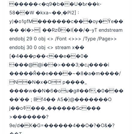
�����<�q9�b��U�Ҍr��k-
58��W �kxa~��,�Pi2] :
y)�o1ǫfM�������c���ѹ�ϔe��
�� �l�>| ��RzӪ�I{��/�-yT endstream
endobj 29 0 obj <> /Font <>>> /Type /Page>>
endobj 30 0 obj <> stream x��
[�4���p��<��e��0�
���@@i��>���3;�cɻ����i
�����Ȓ��e����~�8�a�m����/
N�N�x�O p����_
����w��N�6�ou�g#��f,�0���
��’�� ; Bf4�� A5�}@�������O
j��oߧ���_������Sc���
>�������?
9e/d�K�G=������4��O�?�O&�?