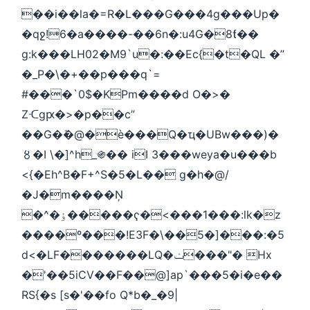
��i��la�=R�L���G���4g���Up�
�qջ!6�a����-��6n�:u4G�8ƭ��
g:k���LH02�M9`u�:��Ec{�t�QL �”
�_P�\�+��p���q`=
#���`0$�KPm����d O�>�
Zᑡgԗ�>�p��c”
��G�ܽ�@�è���Q�ҵ�UBw���)�
〥�I \�]^h_֍�� iI 3���weya�u���b
<{�Eh^B�F+^S�5�L�� g�h�@/
�J�m����Ņ
�^�ٶ�����ҁ�<���1���:lk�z
����º���!E3F�\��5�]���:�5
d<�LF�������LQ�ݖ���"� Hx
�'��5iCV��F��@]ap`���5�i�e��
RS{�s [s�'��fo Q*b�_�9|