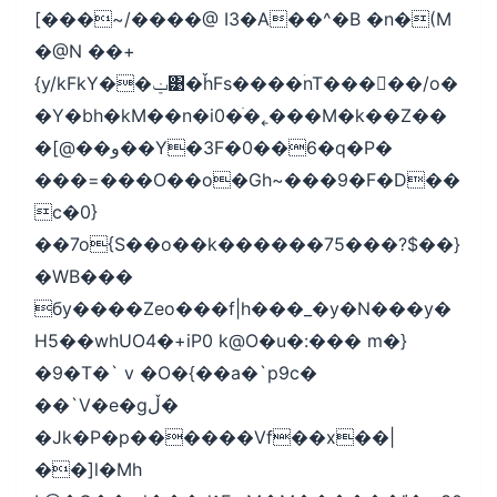
[���~/����@ I3�A��^�B �n�(M
�@N ��+
{y/kFkY��ݔ͹�ȟFs����ۛnT���􇍶��/o�
�Y�bh�kM��n�i0�ֺ�˿���M�k��Z��
�[@��و��Y�3F�0��6�q�P�
���=���O��o�Gh~���9�F�D��
c�0}
��7o{S��o��k������75���?$��}
�WB���
бy����Zeo���f|h���_�y�N���y�
H5��whUO4�+iP0 k@O�u�:��� m�}
�9�T�` v �O�{��a�`p9c�
��`V�e�gڵ�
�Jk�P�p������Vf��x��|
��]l�Mh