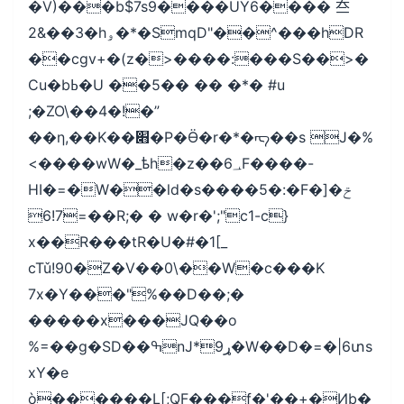
�V)���b$7s9����UY6���� 夳
2&��3�hۅ�*�SmqD"��^���hDR
��cgv+�(z�>����:���S��>�
Cu�bߕ�U ��5�� �� �*� #u
;�ZO\��4�!�”
��η,��K��׋�P�Ӫ�r�*�ᡊ��s J�%
<����wW�_ѣh�z��6؀F����-
HI�=�W��ld�s����5�:�Fݗ�[�
7!6=��R;� � w�r�';"c1-c}
x��R���tR�U�#�1[_
cTǔ!90�Z�V��0\��W�с���K
7x�Y���"%��D��;�
�����x���JQ��o
%=��g�SD��ߒnJ*9ړ�W��D�=�|6տs
xY�e
ò������L[;QF���f�'��+�Ͷb�