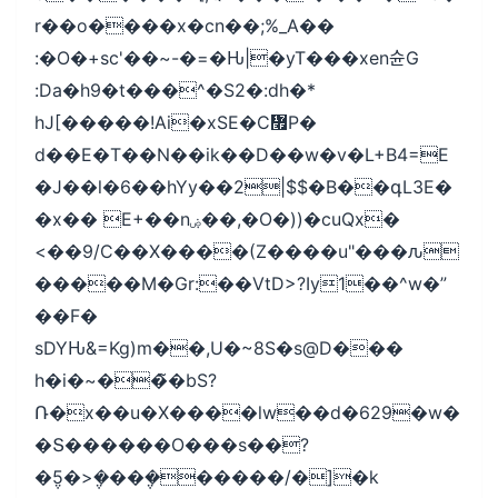
r��o����x�cn��;%_A��
:�O�+sc'��~-�=�Ԋ|�yT���xen슌G
:Da�h9�t���^�S2�:dh�*
hJ[�����!Ai�xSE�C៯P�
d��E�T��N��ik��D��w�v�L+B4=E
�J��l�6��hYy��2|$$�B��գL3E�
�x�� E+��nۻ��,�O�))�cuQx�
<��9/C��X����(Z����u"���ԉ
�����M�Gr:��VtD>?Iy1��^w�”
��F�
sDYԊ&=Kg)m��,U�~8S�s@D���
h�i�~��̃�bS?
Ռ�x��u�X����lw��d�629�w�
�Տ������O���s��?
�݆5�>�݆���݆�����/�]�k