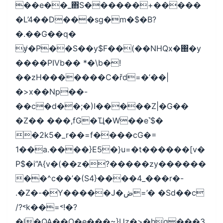
��e��_΋S������+�����
�L’4��D���sg�m�$�B?
�.��G��q�
y̸�P��S��y$F��(��NHQx�΀�y
����PIVb�� *�\b�!
��zH�������C�řd=�’��|
�>x��Np��-
��c�d��;�)I�����Z|�G��
�Z�� ���,fG�Ҵ�W��e˺$�
�2k5�_r��=f����cG�=
1��a.����}E5�}u=�t������[v�
P$�i”A{v�(��z�?�����zy������
��^c��’�(S4}����4_���r�-
.�Z�-�Y�����J�ڞ=’� �Sd��ϲ
/?˂k��=˂!�?
�l�QA��O�e���~}Uz�>�hq���3