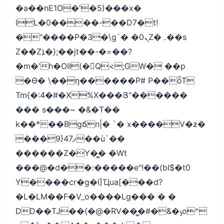
�a��nE1O�'�5)���x�
lL�0����-��D7�t!
�"����P�3�\g`� �0ܢZ�ہ��s
Z��Zܐ�};��jt��-�=��?
�m�'h�OII(�Q<;GW� ��p
�ϴ� \��ŋ������P# P��ȫT
Tm{�:4�#�X%X���Յ"������
��� s���~ �&�T��
k��*��Bgճn|� `� x����V�ƶ�
���9}ފ47��ù`��
������Z�Y�̻� �Wt
���@�d��:�����e"!��(bI$�t0
Y����cr�g�I]Ҵua[���d?
�L�LM��F�V_o����Lg��� � �
DD��TJ��{�@�RV��̳�#�&�ݹo^