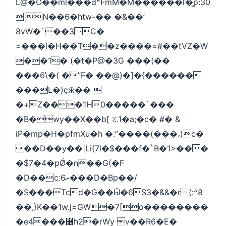
L@�O��ml���d^FmM�M������ľ�͇p:30
|N��6�htw-�� �&��’
8vW�`��3C�
=���l�H��T��z����=#��tVZ�W
��1� (�t�P@�3G ���(��
���6\�( �”F� ��@)�]�{������
���L�)ςӂ�� 
�+Z���1H0�����`���
�B�wy��X��b[ ؉1�a;�c� #� &
iP�mp�H�pfmXu�h �:”����(���،)c�
��D��y��|Li{7l�$���f�ؐ`B�1>���
�$7�4�pǾ�n��G(�F
�D��c:ށ6���D�Bp��/
�S���Tcd�G��Ӹ�6S3�ܰ&&�r(:^8
��,}K��1w.j=GW�7[o��������
�e4���⿖h2�rWy v��R6�E�