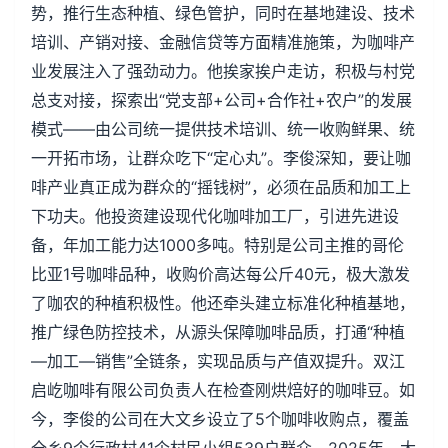
势，推行生态种植、绿色管护，同时在基地建设、技术
培训、产销对接、金融信贷等方面精准施策，为咖啡产
业发展注入了强劲动力。他挨家挨户走访，积极与村党
总支对接，探索出“党支部+公司+合作社+农户”的发展
模式——由公司统一提供技术培训、统一收购鲜果、统
一开拓市场，让群众吃下“定心丸”。李俊深知，要让咖
啡产业真正成为群众的“摇钱树”，必须在品质和加工上
下功夫。他投资建设现代化咖啡加工厂，引进先进设
备，年加工能力达1000多吨。特别是公司主推的哥伦
比亚1号咖啡品种，收购价高达每公斤40元，极大激发
了咖农的种植积极性。他还牵头建立标准化种植基地，
推广绿色防控技术，从源头保障咖啡品质，打通“种植
—加工—销售”全链条，实现品质与产值双提升。双江
启屹咖啡有限公司负责人在检查刚烘焙好的咖啡豆。如
今，李俊的公司在大文乡设立了5个咖啡收购点，覆盖