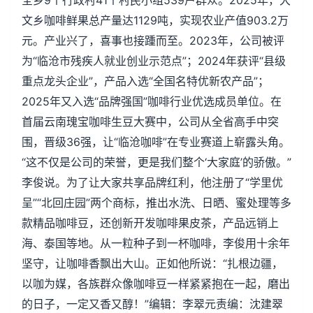
全乡9个行政村41个村民小组539户群众。2025年，大
文乡咖啡鲜果总产量达1129吨，实现农业产值903.2万
元。产业兴了，喜事也接踵而至。2023年，公司被评
为“临沧市残疾人就业创业示范点”；2024年获评“县级
重点龙头企业”，产品入选“全国名特优新农产品”；
2025年又入选“品牌强国”咖啡行业优选成员单位。在
首届云南瑰宝咖啡生豆大赛中，公司从全省高手中突
围，晋级36强，让“临沧咖啡”在专业赛道上崭露头角。
“这不仅是公司的荣誉，更是我们整个‘大家庭’的骄傲。”
李俊说。为了让大家共享品牌红利，他注册了“学里优
呈”“北回庄园”两个商标，推出水洗、日晒、蜜处理等多
款精品咖啡豆，还创新开发咖啡果皮茶，产品远销上
海、泰国等地。从一粒种子到一杯咖啡，李俊用十余年
坚守，让咖啡香飘出大山。正如他所说：“扎根边疆，
以咖为媒，各族群众像咖啡豆一样紧紧抱在一起，磨出
的日子，一定又香又醇！”编辑：李翠元责编：沈建翠