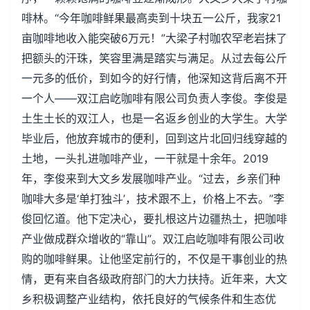
啡林。“今年咖啡鲜果最高卖到十块五一公斤，我家21
亩咖啡地收入能突破6万元！”大梁子村咖农罕老岩抹了
把额头的汗珠，笑容里满是踏实与满足。从过去每公斤
一元多的低价，到如今的好行情，他深知这背后离不开
一个人——双江启屹咖啡有限公司负责人李俊。李俊是
土生土长的双江人，也是一名返乡创业的大学生。大学
毕业后，他放弃城市的便利，回到这片北回归线穿越的
土地，一头扎进咖啡产业，一干就是十余年。2019
年，李俊来到大文乡发展咖啡产业。“过去，乡亲们种
咖啡大多是‘单打独斗’，技术跟不上，价格上不去。”李
俊回忆道。他下定决心，要扎根这片边疆热土，把咖啡
产业做成群众增收的“靠山”。双江启屹咖啡有限公司收
购的咖啡鲜果。让他坚定前行的，不仅是干事创业的热
情，更有来自各级政府部门的大力扶持。近年来，大文
乡积极调整产业结构，依托良好的气候条件和生态优