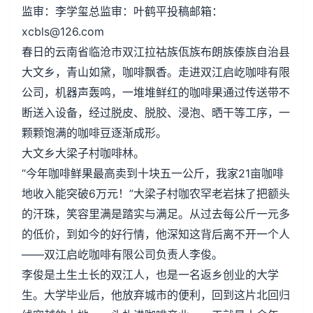
监审：李学玺总监审：叶鹤平投稿邮箱：
xcbls@126.com
春日的云南省临沧市双江拉祜族佤族布朗族傣族自治县
大文乡，青山如黛，咖啡飘香。走进双江启屹咖啡有限
公司，机器声轰鸣，一堆堆鲜红的咖啡果通过传送带不
断送入设备，经过脱皮、脱胶、浸泡、晒干等工序，一
颗颗饱满的咖啡豆逐渐成形。
大文乡大梁子村咖啡林。
“今年咖啡鲜果最高卖到十块五一公斤，我家21亩咖啡
地收入能突破6万元！”大梁子村咖农罕老岩抹了把额头
的汗珠，笑容里满是踏实与满足。从过去每公斤一元多
的低价，到如今的好行情，他深知这背后离不开一个人
——双江启屹咖啡有限公司负责人李俊。
李俊是土生土长的双江人，也是一名返乡创业的大学
生。大学毕业后，他放弃城市的便利，回到这片北回归