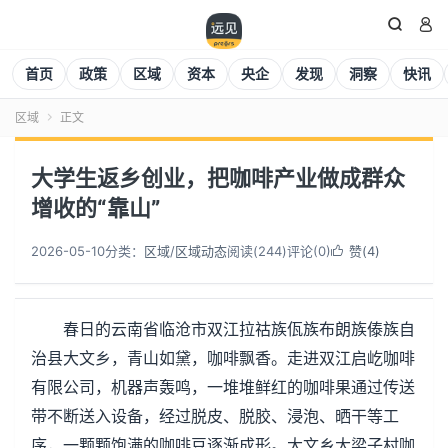


首页
政策
区域
资本
央企
发现
洞察
快讯
区域
正文

大学生返乡创业，把咖啡产业做成群众
增收的“靠山”
2026-05-10
分类：
区域
/
区域动态
阅读(
244
)
评论(0)
赞(
4
)

春日的云南省临沧市双江拉祜族佤族布朗族傣族自
治县大文乡，青山如黛，咖啡飘香。走进双江启屹咖啡
有限公司，机器声轰鸣，一堆堆鲜红的咖啡果通过传送
带不断送入设备，经过脱皮、脱胶、浸泡、晒干等工
序，一颗颗饱满的咖啡豆逐渐成形。大文乡大梁子村咖