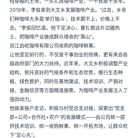
线穿越的土地，一头扎进咖啡产业，一干就是十余年。
2019年，李俊来到大文乡发展咖啡产业。“过去，乡亲
们种咖啡大多是‘单打独斗’，技术跟不上，价格上不
去。”李俊回忆道。他下定决心，要扎根这片边疆热
土，把咖啡产业做成群众增收的“靠山”。
双江启屹咖啡有限公司收购的咖啡鲜果。
让他坚定前行的，不仅是干事创业的热情，更有来自各
级政府部门的大力扶持。近年来，大文乡积极调整产业
结构，依托良好的气候条件和生态优势，推行生态种
植、绿色管护，同时在基地建设、技术培训、产销对
接、金融信贷等方面精准施策，为咖啡产业发展注入了
强劲动力。
他挨家挨户走访，积极与村党总支对接，探索出“党支
部+公司+合作社+农户”的发展模式——由公司统一提
供技术培训、统一收购鲜果、统一开拓市场，让群众吃
下“定心丸”。