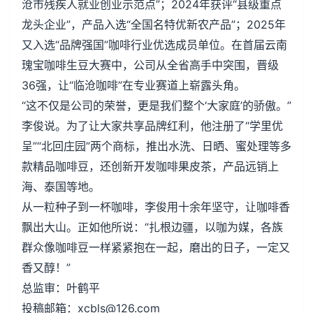
沧市残疾人就业创业示范点”；2024年获评“县级重点
龙头企业”，产品入选“全国名特优新农产品”；2025年
又入选“品牌强国”咖啡行业优选成员单位。在首届云南
瑰宝咖啡生豆大赛中，公司从全省高手中突围，晋级
36强，让“临沧咖啡”在专业赛道上崭露头角。
“这不仅是公司的荣誉，更是我们整个‘大家庭’的骄傲。”
李俊说。为了让大家共享品牌红利，他注册了“学里优
呈”“北回庄园”两个商标，推出水洗、日晒、蜜处理等多
款精品咖啡豆，还创新开发咖啡果皮茶，产品远销上
海、泰国等地。
从一粒种子到一杯咖啡，李俊用十余年坚守，让咖啡香
飘出大山。正如他所说：“扎根边疆，以咖为媒，各族
群众像咖啡豆一样紧紧抱在一起，磨出的日子，一定又
香又醇！”
总监审：叶鹤平
投稿邮箱：xcbls@126.com