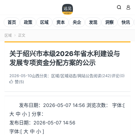


首页
政策
区域
资本
央企
发现
洞察
快讯
区域
正文

关于绍兴市本级2026年省水利建设与
发展专项资金分配方案的公示
2026-05-10
山西
分类：
区域
/
区域动态
/
网站公告
阅读(
242
)
评论(0)
赞(
5
)

发布日期：2026-05-07 14:56 浏览次数： 字体:[
大 中 小 ] 分享：
发布日期：2026-05-07 14:56
字体:[ 大 中 小 ]