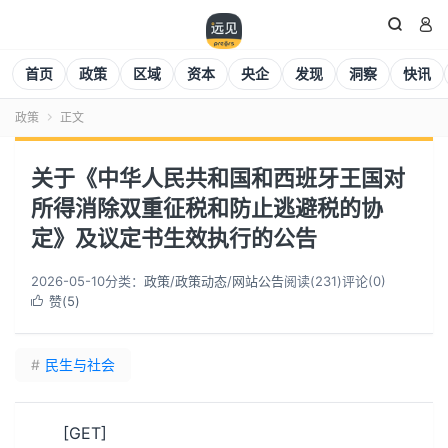


首页
政策
区域
资本
央企
发现
洞察
快讯
政策
正文

关于《中华人民共和国和西班牙王国对
所得消除双重征税和防止逃避税的协
定》及议定书生效执行的公告
2026-05-10
分类：
政策
/
政策动态
/
网站公告
阅读(
231
)
评论(0)
赞(
5
)

#
民生与社会
[GET]