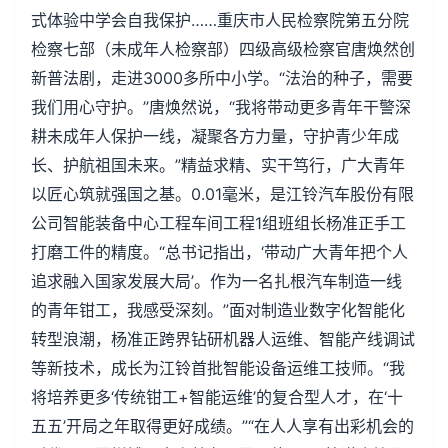
式体验中学会自我保护……重庆市人民检察院第五分院
检察七部（未成年人检察部）四级高级检察官唐焕然创
新普法剧，走进3000多所中小学。“法治的种子，需要
我们用心守护。”唐焕然说，“我将带动更多青年干警深
耕未成年人保护一线，凝聚各方力量，守护青少年成
长、护航祖国未来。”精益求精、实干笃行，广大青年
以匠心筑就强国之基。0.01毫米，是江铃汽车股份有限
公司智能装备中心工程车间工程1组班组长杨准正手工
打磨工件的精度。“总书记指出，‘带动广大青年把个人
追求融入国家发展大局’。作为一名扎根汽车制造一线
的青年钳工，我感受深刻。”面对制造业数字化智能化
转型浪潮，杨准正跨界钻研机器人运维、智能产线调试
等新技术，成长为江铃首批智能设备运维工技师。“我
将培养更多‘传统钳工+智能运维’的复合型人才，在‘十
五五’开局之年取得更好成绩。”“在人人享有出彩机会的