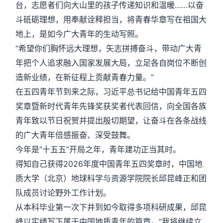
台，志愿者们向大山里的孩子传递知识和温暖……以奋
斗砥砺理想，用奉献诠释担当，将青春华章写在祖国大
地上，是如今广大青年的生动写照。
“希望你们胸怀远大理想，矢志拼搏奋斗，带动广大青
年把个人追求融入国家发展大局，立足各自岗位不断创
造新业绩，在新征程上贡献青春力量。”
在五四青年节到来之际，习近平总书记给中国青年五四
奖章暨新时代青年先锋奖获奖者代表回信，向全国各族
青年致以节日祝贺并提出殷切期望，让奋斗在各条战线
的广大青年倍感振奋、深受鼓舞。
今年是“十五五”开局之年，青年建功正当其时。
得知自己获得2026年度中国青年五四奖章时，中国地
质大学（北京）地球科学与资源学院院长邱昆峰正和团
队成员讨论野外工作计划。
从本科毕业第一次下井到如今取得多项科研成果，邱昆
峰以实绩写下属于中国地质青年的篇章。“我将继续立