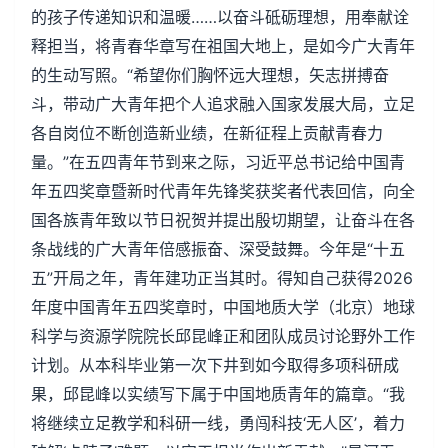
的孩子传递知识和温暖……以奋斗砥砺理想，用奉献诠
释担当，将青春华章写在祖国大地上，是如今广大青年
的生动写照。“希望你们胸怀远大理想，矢志拼搏奋
斗，带动广大青年把个人追求融入国家发展大局，立足
各自岗位不断创造新业绩，在新征程上贡献青春力
量。”在五四青年节到来之际，习近平总书记给中国青
年五四奖章暨新时代青年先锋奖获奖者代表回信，向全
国各族青年致以节日祝贺并提出殷切期望，让奋斗在各
条战线的广大青年倍感振奋、深受鼓舞。今年是“十五
五”开局之年，青年建功正当其时。得知自己获得2026
年度中国青年五四奖章时，中国地质大学（北京）地球
科学与资源学院院长邱昆峰正和团队成员讨论野外工作
计划。从本科毕业第一次下井到如今取得多项科研成
果，邱昆峰以实绩写下属于中国地质青年的篇章。“我
将继续立足教学和科研一线，勇闯科技‘无人区’，着力