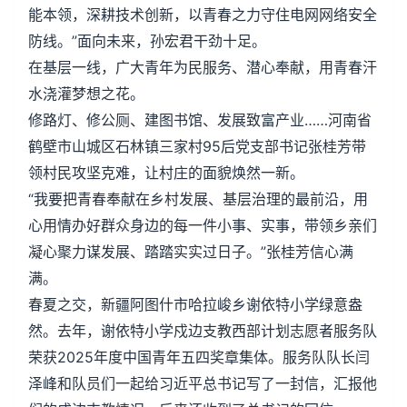
能本领，深耕技术创新，以青春之力守住电网网络安全
防线。”面向未来，孙宏君干劲十足。
在基层一线，广大青年为民服务、潜心奉献，用青春汗
水浇灌梦想之花。
修路灯、修公厕、建图书馆、发展致富产业……河南省
鹤壁市山城区石林镇三家村95后党支部书记张桂芳带
领村民攻坚克难，让村庄的面貌焕然一新。
“我要把青春奉献在乡村发展、基层治理的最前沿，用
心用情办好群众身边的每一件小事、实事，带领乡亲们
凝心聚力谋发展、踏踏实实过日子。”张桂芳信心满
满。
春夏之交，新疆阿图什市哈拉峻乡谢依特小学绿意盎
然。去年，谢依特小学戍边支教西部计划志愿者服务队
荣获2025年度中国青年五四奖章集体。服务队队长闫
泽峰和队员们一起给习近平总书记写了一封信，汇报他