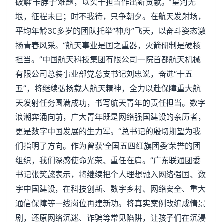
破解‘卡脖子’难题，以实干担当作出新贡献。”星河无
垠，征程未已；时不我待，只争朝夕。在航天发射场，
平均年龄30多岁的团队托举“神舟”飞天，以奋斗姿态激
扬青春风采。“航天事业是国之重器，火箭研制是硬核
担当。”中国航天科技集团有限公司一院首都航天机械
有限公司总装事业部党总支书记刘忠说，奋进“十五
五”，将继续弘扬载人航天精神，全力以赴保障重大航
天发射任务圆满成功，书写航天青年的责任担当。数字
浪潮奔涌向前，广大青年既是网络强国建设的亲历者，
更是数字中国发展的生力军。“总书记的殷切期望为我
们指明了方向。作为曾获‘全国五四红旗团委’荣誉的团
组织，我们深感使命光荣、重任在肩。”广东联通团委
书记张笑懿表示，将继续把个人理想融入网络强国、数
字中国建设，在科技创新、数字乡村、网络安全、重大
通信保障等一线岗位再建新功。将真实案例改编成情景
剧，还原网络沉迷、诈骗等常见陷阱，让孩子们在沉浸