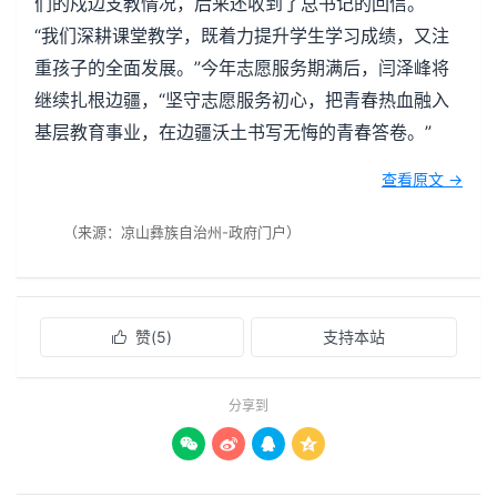
们的戍边支教情况，后来还收到了总书记的回信。
“我们深耕课堂教学，既着力提升学生学习成绩，又注
重孩子的全面发展。”今年志愿服务期满后，闫泽峰将
继续扎根边疆，“坚守志愿服务初心，把青春热血融入
基层教育事业，在边疆沃土书写无悔的青春答卷。”
查看原文 →
（来源：凉山彝族自治州-政府门户）
赞(
5
)
支持本站

分享到



