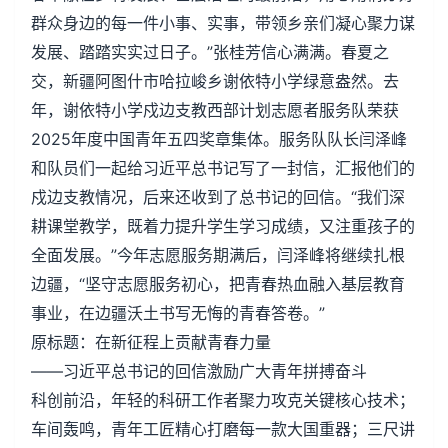
群众身边的每一件小事、实事，带领乡亲们凝心聚力谋
发展、踏踏实实过日子。”张桂芳信心满满。春夏之
交，新疆阿图什市哈拉峻乡谢依特小学绿意盎然。去
年，谢依特小学戍边支教西部计划志愿者服务队荣获
2025年度中国青年五四奖章集体。服务队队长闫泽峰
和队员们一起给习近平总书记写了一封信，汇报他们的
戍边支教情况，后来还收到了总书记的回信。“我们深
耕课堂教学，既着力提升学生学习成绩，又注重孩子的
全面发展。”今年志愿服务期满后，闫泽峰将继续扎根
边疆，“坚守志愿服务初心，把青春热血融入基层教育
事业，在边疆沃土书写无悔的青春答卷。”
原标题：在新征程上贡献青春力量
——习近平总书记的回信激励广大青年拼搏奋斗
科创前沿，年轻的科研工作者聚力攻克关键核心技术；
车间轰鸣，青年工匠精心打磨每一款大国重器；三尺讲