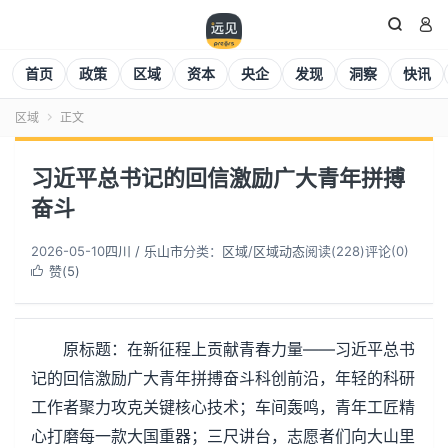


首页
政策
区域
资本
央企
发现
洞察
快讯
区域
正文

习近平总书记的回信激励广大青年拼搏
奋斗
2026-05-10
四川 / 乐山市
分类：
区域
/
区域动态
阅读(
228
)
评论(0)
赞(
5
)

原标题：在新征程上贡献青春力量——习近平总书
记的回信激励广大青年拼搏奋斗科创前沿，年轻的科研
工作者聚力攻克关键核心技术；车间轰鸣，青年工匠精
心打磨每一款大国重器；三尺讲台，志愿者们向大山里