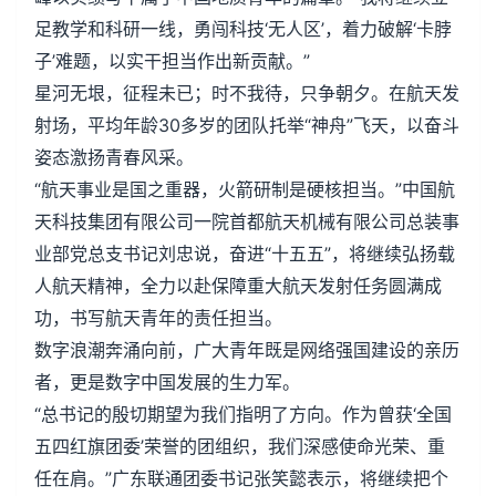
足教学和科研一线，勇闯科技‘无人区’，着力破解‘卡脖
子’难题，以实干担当作出新贡献。”
星河无垠，征程未已；时不我待，只争朝夕。在航天发
射场，平均年龄30多岁的团队托举“神舟”飞天，以奋斗
姿态激扬青春风采。
“航天事业是国之重器，火箭研制是硬核担当。”中国航
天科技集团有限公司一院首都航天机械有限公司总装事
业部党总支书记刘忠说，奋进“十五五”，将继续弘扬载
人航天精神，全力以赴保障重大航天发射任务圆满成
功，书写航天青年的责任担当。
数字浪潮奔涌向前，广大青年既是网络强国建设的亲历
者，更是数字中国发展的生力军。
“总书记的殷切期望为我们指明了方向。作为曾获‘全国
五四红旗团委’荣誉的团组织，我们深感使命光荣、重
任在肩。”广东联通团委书记张笑懿表示，将继续把个