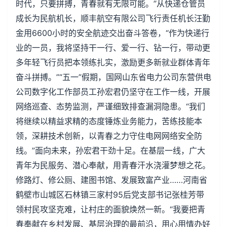
时代，只要拼搏，青春就有无限可能。”从快递仓管员
成长为民航机长，顺丰航空有限公司飞行责任机长汪勤
金用6600小时的安全航迹交出奋斗答卷，“作为快递行
业的一员，我将坚持干一行、爱一行、钻一行，带动更
多年轻飞行员把本领练扎实，激励更多新就业群体青年
奋斗拼搏。”“五一”假期，国网山东省电力公司东营供电
公司数字化工作部员工孙宏君仍坚守在工作一线，开展
网络巡查、态势监测，严谨细致排查漏洞隐患。“我们
将继续以精益求精的态度锤炼业务能力，苦练技能本
领，深耕技术创新，以青春之力守住电网网络安全防
线。”面向未来，孙宏君干劲十足。在基层一线，广大
青年为民服务、潜心奉献，用青春汗水浇灌梦想之花。
修路灯、修公厕、建图书馆、发展致富产业……河南省
鹤壁市山城区石林镇三家村95后党支部书记张桂芳带
领村民攻坚克难，让村庄的面貌焕然一新。“我要把青
春奉献在乡村发展、基层治理的最前沿，用心用情办好