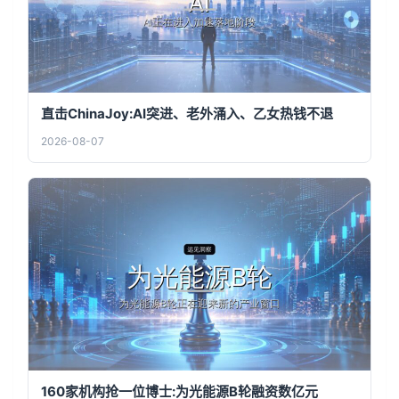
直击ChinaJoy:AI突进、老外涌入、乙女热钱不退
2026-08-07
160家机构抢一位博士:为光能源B轮融资数亿元