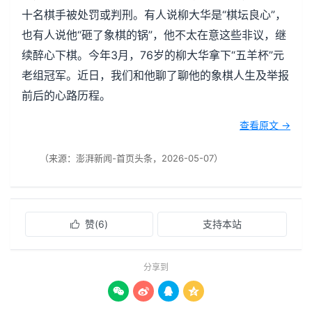
十名棋手被处罚或判刑。有人说柳大华是“棋坛良心”，
也有人说他“砸了象棋的锅”，他不太在意这些非议，继
续醉心下棋。今年3月，76岁的柳大华拿下“五羊杯”元
老组冠军。近日，我们和他聊了聊他的象棋人生及举报
前后的心路历程。
查看原文 →
（来源：澎湃新闻-首页头条，2026-05-07）
赞(
6
)
支持本站

分享到



