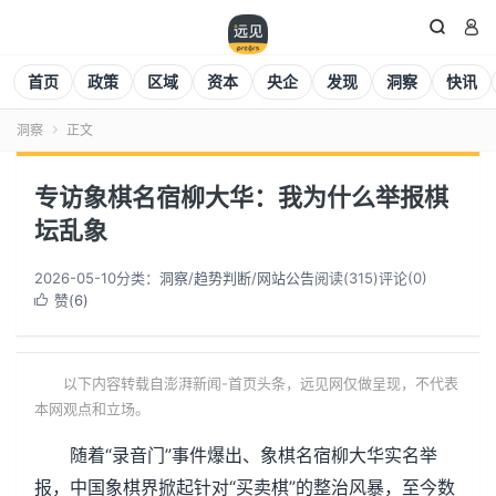


首页
政策
区域
资本
央企
发现
洞察
快讯
洞察
正文

专访象棋名宿柳大华：我为什么举报棋
坛乱象
2026-05-10
分类：
洞察
/
趋势判断
/
网站公告
阅读(
315
)
评论(0)
赞(
6
)

以下内容转载自澎湃新闻-首页头条，远见网仅做呈现，不代表
本网观点和立场。
随着“录音门”事件爆出、象棋名宿柳大华实名举
报，中国象棋界掀起针对“买卖棋”的整治风暴，至今数