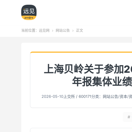
当前位置：
远见网
网站公告
正文


上海贝岭关于参加2
年报集体业绩
2026-05-10
上交所 / 600171
分类：
网站公告
/
资本
/
#