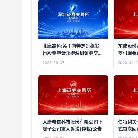
北摩高科:关于向特定对象发
东睦股份
行股票申请获得深圳证券交易
支付现金
所上市审核中心审核通过的公
资金暨关
2026-08-07
2026-08-0
告
户完成的
大唐电信科技股份有限公司下
伯特利关
属子公司重大诉讼(仲裁)公告
式首次回
购进展公