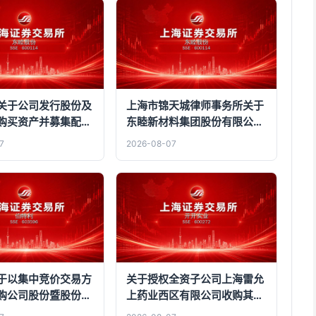
关于公司发行股份及
上海市锦天城律师事务所关于
购买资产并募集配套
东睦新材料集团股份有限公司
联交易之标的资产过
发行股份及支付现金购买资产
7
2026-08-07
公告
并募集配套资金暨关联交易之
标的资产过户情况的法律意见
书
于以集中竞价交易方
关于授权全资子公司上海雷允
购公司股份暨股份回
上药业西区有限公司收购其控
告
股子公司上海雷西精益供应链