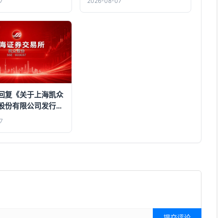
7
2026-08-07
管理有限公司少数股东股权的
进展公告
回复《关于上海凯众
股份有限公司发行股
现金购买资产并募集
7
申请的审核问询函》
提交评论