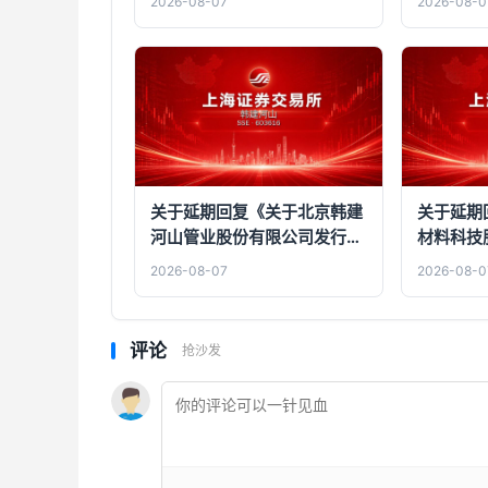
2026-08-07
2026-08-0
关于延期回复《关于北京韩建
关于延期
河山管业股份有限公司发行股
材料科技
份及支付现金购买资产并募集
份及支付
2026-08-07
2026-08-0
配套资金暨关联交易申请的审
配套资金
核问询函》的公告
的公告
评论
抢沙发