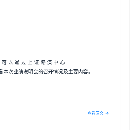
 可 以 通 过 上 证 路 演 中 心
o.com/）查看本次业绩说明会的召开情况及主要内容。
查看原文 →