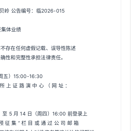
贝岭 公告编号：临2026-015
报集体业绩
容不存在任何虚假记载、误导性陈述
准确性和完整性承担法律责任。
五）15:00-16:30
 所 上 证 路 演 中 心 （ 网 址 ：
动
）至 5 月 14 日（周四）16:00 前登录上
预 征 集 ” 栏 目 或 通 过 公 司 邮 箱