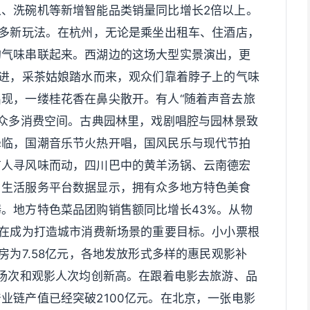
、洗碗机等新增智能品类销量同比增长2倍以上。
更多新玩法。在杭州，无论是乘坐出租车、住酒店，
的气味串联起来。西湖边的这场大型实景演出，更
推进，采茶姑娘踏水而来，观众们靠着脖子上的气味
现，一缕桂花香在鼻尖散开。有人“随着声音去旅
了众多消费空间。古典园林里，戏剧唱腔与园林景致
降临，国潮音乐节火热开唱，国风民乐与现代节拍
有人寻风味而动，四川巴中的黄羊汤锅、云南德宏
。生活服务平台数据显示，拥有众多地方特色美食
。地方特色菜品团购销售额同比增长43%。从物
正在成为打造城市消费新场景的重要目标。小小票根
房为7.58亿元，各地发放形式多样的惠民观影补
映场次和观影人次均创新高。在跟着电影去旅游、品
业链产值已经突破2100亿元。在北京，一张电影