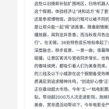
这些以旧换新补贴扩围地区，扫地机器人
这个假期，体验经济让“诗和远方”有了
还是参观博物馆，游玩行程可以被不同
是让观众能一起“闻”进故事。随着剧情
播放器，闻到龙井茶香；而当秋夜月色出
行”，在无锡，38处特色音乐地标串起
深度融合，移步易景、一景一曲；夜幕
碰撞，让景区客流与营收同步增长。也
的傣味烧烤，都吸引着人们为美食而来
的三线及以下小城游在这个假期备受热捧
质满足到追求精神共鸣，“创造好心情”
正在撬动超大市场。今年“五一”档电影票
贴，带动超2000万人次走进影院，放
美食、赏非遗活动带动下，今年电影全产