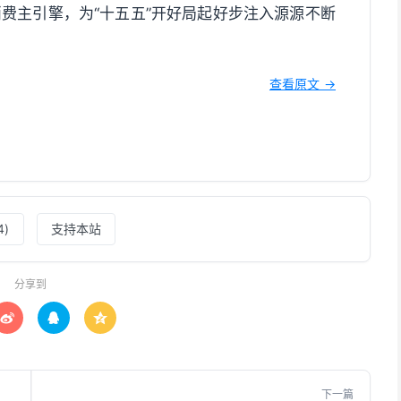
费主引擎，为“十五五”开好局起好步注入源源不断
查看原文 →
4
)
支持本站
分享到



下一篇