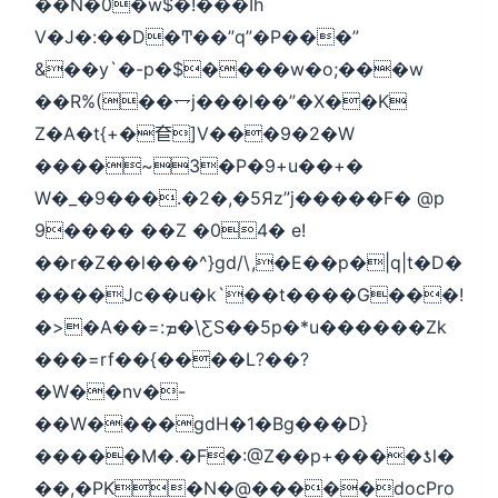
��N�0�w$�!���Ih
V�J�:��D�Ͳ��”q”�P���”
&��y`�-p�$����w�o;���w
��R%(��⥐j���l��”�X��K
Z�A�t{+�奆]V���9�2�W
����~3�P�9+u��+�
W�_�9���.�2�,�5Яz”j�����F� @p
9���� ��Z �04� e!
��r�Z��l���^}gd/\,�E��p�|q|t�D�
����Jc��u�k`��t����G���!
�>�A��=:ܡ�\ƸS��5p�*u������Zk
���=rf��{����L?��?
�W��nv�-
��W����gdH�1�Bg���D}
�����M�.�F�:@Z��p+����ƾl�
��,�PK�N�@�����docPro