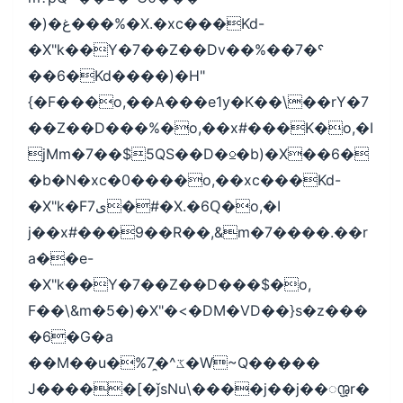
�)�غ���%�X.�xc���Kd-
�X"k��Y�7��Z��Dv��%��7�ˤ
��6�Kd����)�H"
{�F���o,��A���e1y�K��\��rY�7
��Z��D���%�o,��x#���K�o,�I
jMm�7��$5QS��D�⍜�b)�X��6�
�b�N�xc�0����o,��xc���Kd-
�X"k�Fى7�#�X.�6Ԛ�o,�I
j��x#���9��R��,&m�7����.��r
a��e-
�X"k��Y�7��Z��D���$�o,
F��\&m�5�)�X"�<�DM�VD��}s�z���
�6�G�a
��M��u�%ػ^�̯7�W~Q�����
J�����[�ǰsNu\����j��j��ꢽr�