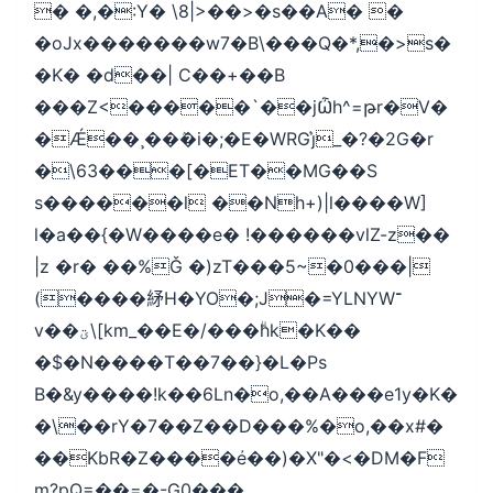
� �,�:Y� \8|>��>�s��A� �
�oJx�������w7�B\���Q�*,�>s�
�K� �d��| C��+��B
���Z<�����`��jѼh^=թr�V�
�Ǽ��¸��ٛ�i�;�E�WRGj͛_�?�2G�r
�\63���[�ET��MG��S
s������l ��Nh+)|l����W]
l�a��{�W����e� !������vlZ-z��
|z �r� ��%Ǧ �)zT���5~�0���|
(����䋒H�YO�;J�=YLNYW־
v��ؾ\[km_��E�/���ۗhk�K��
�$�N����T��7��}�L�Ps
B�&y����!k��6Ln�o,��A���e1y�K�
�\��rY�7��Z��D���%�o,��x#�
��KbR�Z����e҆��)�X"�<�DM�F
m?pQ=��=�-G0���