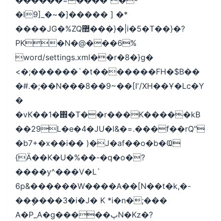
������=����”�-
�l9]_�~�]����� ] �*
����JG�%ZQ޺���}�|i�5�T��}�?
PK�N�@���6%
word/settings.xml��r�8�}g�
<�;������`�t�������FH�$B��
�#.�;��N���8��9~��[I'/XH��Ұ�Lc�Y
�
�vK��1�΍�T��r���K�����kB
��29L�e�4�JU�l&�=.���f��rQ"
�b7+�x��i�� )�J�af��o�b�Ҩ
{Ӓ��K�U�%��-�q�o�?
����y^���V�L`
6p&������W����A��[N��t�k,�-
��݆����3�i�J� K *i�n�;���
A�P_A�g�����پN�Kz�?