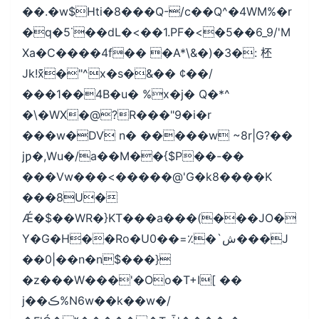
��.�w$Hti�8���Q-/c��Q^�4WM%�r
�q�5˙��dL�<��1.PF�<�5��6_9/'M
Xa�C����4f�� �A*\&�)�3�: 柸
Jk!x͊�"^x�s�&�� ¢��/
���1��4B�u� %x�j� Q�*^
�\�WX�@?R���"9�i�r
���w�DV n� �����w ~8r|G?��
jƿ�,Wu�/a��M��{$P��-��
���Vw���<�����@'G�k8����K
���8U�
Ǽ�$��WR�}KT���a���(���JO�
Y�G�H��Ro�U0��=٪�`ش���J
��0|��n�n$���}
�z���W���'�Oo�T+I[ ��
j��ڪ%N6w��k��w�/