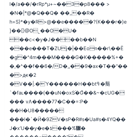
l�/a��/�rRp*µ+~��3�p8��� >
�N�|*@�Q��Q� ��_��R�
h=S}*�y�R>@��e�����?(K���r�}e
]��[}@O˾��O�U�
��c<�y�J����b��N
���e���T�ZUj�|��Eon��r\��Ë
�g�^4m���M����G�K�����%+�
�,�^��f��6�/D�,,��9�ax�T��"��
�>ԫ�2
�V��|.�Ύ������H��btߟ�鬝
`�faʟ����{��uN�oxS۬�G͌��&~�cUG�
��� vɅ����77�C��=:P�
��H�U8�����
���l�`�Ӥ�9ZV�sP�R#s�Ua#s�4YQ��
J�x’U��y�e�ƾ���%̓߼�