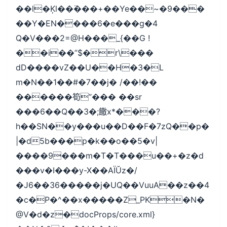
��l�Ķl��߳���+��Ye��~�9���
��Y�EN����6�e���g�4
Q�V���2=@H���_{��G !
��i��”$�r\���
dD����vZ��U��H�3�L
m�N��1��#�7��j� /��!��
������筍”��� ��sr
���6��Q��3�;饊x*���?
h��SN��y���u��D��F�7zQ��p�
|�d5b���p�k��o��5�v|
����9���m�T�T���u��+�z�d
���v�I���y-X��AΪŬz�/
�J6��36�����j�UQ��VuuA��z��4
�c�P�^��x�����Z_PK�N�
@V�d�z�docProps/core.xml}