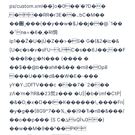
ps/custom.xml��]o�0��’�?D��
̗���RR�r3E��؎bC�M��
��֋ݬ���{��y��w�$J��j͕��@`1��
�˝nө=�6�,�RI惆
ip1��Ż�U�jÙ�Z��>�S� G�{&2�ic�&
[U�̴c�s�v�sFU~LC�s��6J��;��F
’���B�g;�N��� {���� �
��$��@b��ah#�&�� �m8�Op8
���U��1�d&��W�E�-���
yY�YݢOfTV���c ���7�`2���
zΛ�’m�?lR&�23烲z��� �U]|�b�\mf�CtP|
�&�D,�x�D��I�K������\,����Fn|
�y�g��[8G9^7��%_��)9�Ђ�nB�&���/
��o��p��� {S C�ܠvQЇԅ0�}
��w��M�9��ˣ��PK