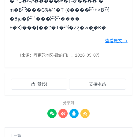
�F'Ć�ʶ������T-ȱ'���� �
m�B���C%@1�ַT (ě����+>B
�6ɿa�[`�������
F�X)���[��t’�T��Zܲz�w�͚�K�.
查看原文 →
（来源：阿克苏地区-政府门户，2026-05-07）
赞(
5
)
支持本站

分享到




上一篇