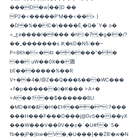
���D�w|��]D ��
P2�<�����P'M��<��> }
�D�%��C�\����Ѐ,�Q�`Y� o�
=_ƹe����!�!��� �h:�7;�g�l�/?
��_�������s #;�kD�N5:��~
P<8Kh�<�4t �����"��
�� uW��0X��圊
bʢ�������%��R
V+��4�/@Z��Q���&���WC���
+f�p������)�K��� >A+�
>A��?��$������BU
�MD�#�&�H�EH���*:7���
���H���F���D���j@0vS��i��yX
���W���V��9V��z�`�U#f�`5�
fb��jP�}bw�V�,�U���]��ŻB’�w�N