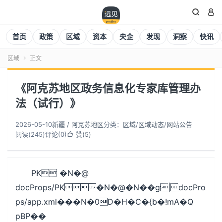


首页
政策
区域
资本
央企
发现
洞察
快讯
区域
正文

《阿克苏地区政务信息化专家库管理办
法（试行）》
2026-05-10
新疆 / 阿克苏地区
分类：
区域
/
区域动态
/
网站公告
阅读(
245
)
评论(0)
赞(
5
)

PK �N�@
docProps/PK�N�@�N��g|docPro
ps/app.xml���N�0D�H�C�{b�!mA�Q
pBP��