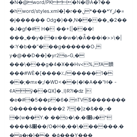
�N�@word/PK�N�@A�?��
�hword/styles.xml�]�r��ݧ*���*Yزl�=
�j������ Odg�)��,N����_�2��
�J�gf�# H� ��+[|���!
���_��y�i�x��w�\�Ǟ���i�>>\�|
�:Y�b��”���g������O˓,
y�@��D��]�yr2eނG,�
���\���g�4�X��Hv<%,fA䯣
���#WÈ�[����؉/�����1�
��;�mx�;/�WD<��(�!�A��"H� -
¢Aȳ��QX]�܆l)R?I�ǳ |
�e�#�5��p�6�.nTV$�������
Q����������2 7[�]z�&��,-�
�(w��Y.� ��o�\�.�l׋u�^
����&׉��/O�H�,��\������.�
�a�ɟ�}��_�ϕ���Y���