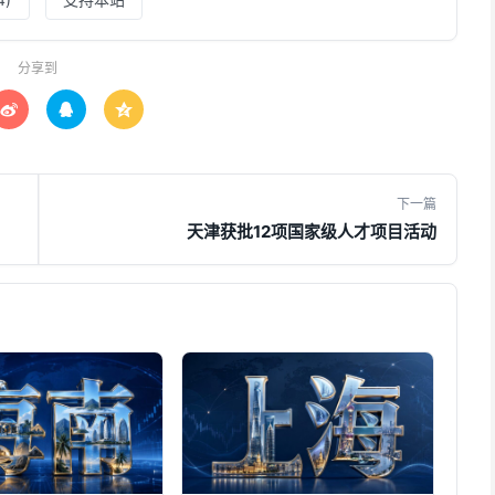
分享到



下一篇
天津获批12项国家级人才项目活动