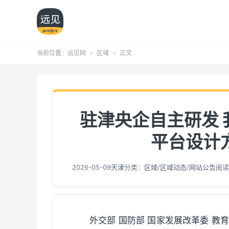
当前位置：
远见网
区域
正文


驻津央企自主研发
平台设计
2026-05-09
天津
分类：
区域
/
区域动态
/
网站公告
阅读
外交部 国防部 国家发展改革委 教育