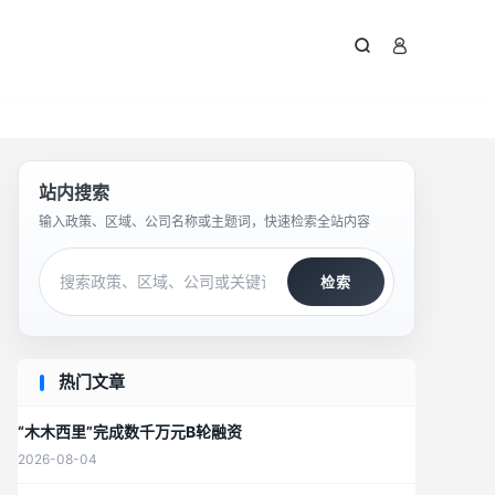



站内搜索
输入政策、区域、公司名称或主题词，快速检索全站内容
检索
热门文章
“木木西里”完成数千万元B轮融资
2026-08-04