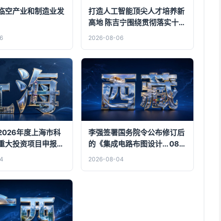
临空产业和制造业发
打造人工智能顶尖人才培养新
高地 陈吉宁围绕贯彻落实十二
届市委九次全会精神走访调研
6
2026-08-06
上海创智学院
2026年度上海市科
李强签署国务院令公布修订后
重大投资项目申报工
的《集成电路布图设计... 08-
04
4
2026-08-04