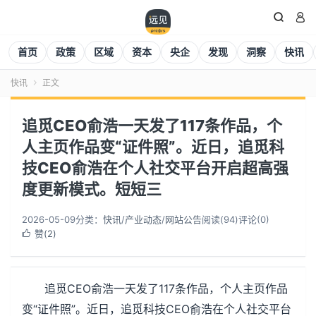


首页
政策
区域
资本
央企
发现
洞察
快讯
快讯
正文

追觅CEO俞浩一天发了117条作品，个
人主页作品变“证件照”。近日，追觅科
技CEO俞浩在个人社交平台开启超高强
度更新模式。短短三
2026-05-09
分类：
快讯
/
产业动态
/
网站公告
阅读(
95
)
评论(0)
赞(
2
)

追觅CEO俞浩一天发了117条作品，个人主页作品
变“证件照”。近日，追觅科技CEO俞浩在个人社交平台