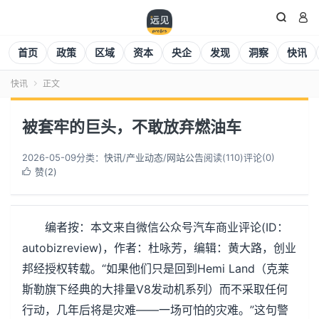


首页
政策
区域
资本
央企
发现
洞察
快讯
快讯
正文

被套牢的巨头，不敢放弃燃油车
2026-05-09
分类：
快讯
/
产业动态
/
网站公告
阅读(
110
)
评论(0)
赞(
2
)

编者按：本文来自微信公众号汽车商业评论(ID：
autobizreview)，作者：杜咏芳，编辑：黄大路，创业
邦经授权转载。“如果他们只是回到Hemi Land（克莱
斯勒旗下经典的大排量V8发动机系列）而不采取任何
行动，几年后将是灾难——一场可怕的灾难。”这句警