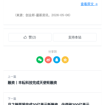
查看原文 →
（来源：创业邦-最新资讯，2026-05-06）
赞(
2
)
支持本站

分享到




上一篇
融资丨丰耘科技完成天使轮融资
下一篇
月之暗面将完成20亿美元新融资，估值破200亿美元。