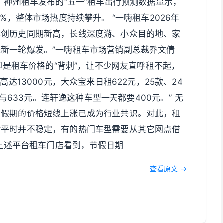
。神州租车发布的“五一”租车出行预测数据显示，
%，整体市场热度持续攀升。 “一嗨租车2026年
已创历史同期新高，长线深度游、小众目的地、家
新一轮爆发。”一嗨租车市场营销副总裁乔文倩
却是租车价格的“背刺”，让不少网友直呼租不起，
高达13000元，大众宝来日租622元，25款、24
元与633元。连轩逸这种车型一天都要400元。” 无
，假期的价格短线上涨已成为行业共识。对此，租
对平时并不稳定，有的热门车型需要从其它网点借
在上述平台租车门店看到，节假日期
查看原文 →