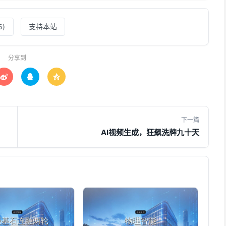
5
)
支持本站
分享到



下一篇
AI视频生成，狂飙洗牌九十天