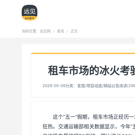
当前位置：
远见网
发现
正文


租车市场的冰火考
2026-05-09
分类：
发现
/
项目动态
/
网站公告
阅读(
29
这个“五一”假期，租车市场正经历一
狂热。交通运输部相关数据显示，今年“