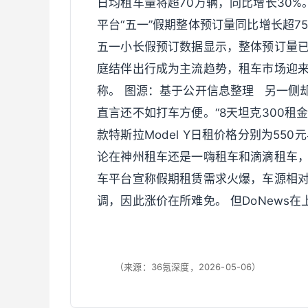
日均租车量将超70万辆，同比增长30%
平台“五一”假期整体预订量同比增长超75
五一小长假预订数据显示，整体预订量
庭结伴出行成为主流趋势，租车市场迎来
称。 图源：基于公开信息整理 另一侧
直言还不如打车方便。“8天坦克300租金
款特斯拉Model Y日租价格分别为550
论在神州租车还是一嗨租车和滴滴租车
车平台宣称假期租赁需求火爆，车源相
调，因此涨价在所难免。 但DoNews
（来源：36氪深度，2026-05-06）