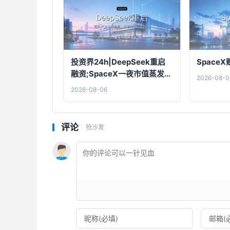
投资界24h|DeepSeek重启
Space
融资;SpaceX一夜市值蒸发
2026-08-0
1.5万亿;上海国投,一举投7家
2026-08-06
GP
评论
抢沙发