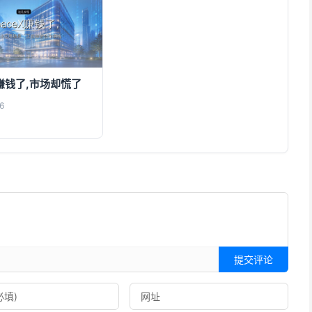
X赚钱了,市场却慌了
6
提交评论