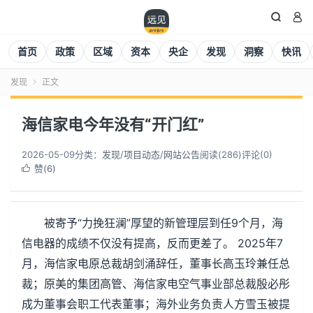


首页
政策
区域
资本
央企
发现
洞察
快讯
发现
正文

海信家电今年没有“开门红”
2026-05-09
分类：
发现
/
项目动态
/
网站公告
阅读(
286
)
评论(0)
赞(
6
)

被寄予“力挽狂澜”厚望的新管理层到任9个月，海
信电器的成绩不仅没有提高，反而更差了。 2025年7
月，海信家电原总裁胡剑涌辞任，董事长高玉玲兼任总
裁；原美的集团高管、海信家电空气事业部总裁殷必彤
成为董事会职工代表董事；海外业务负责人方雪玉被提