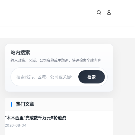



站内搜索
输入政策、区域、公司名称或主题词，快速检索全站内容
检索
热门文章
“木木西里”完成数千万元B轮融资
2026-08-04