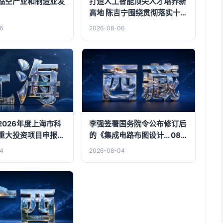
临空产业和制造业发
打造人工智能顶尖人才培养新
高地 陈吉宁围绕贯彻落实十二
届市委九次全会精神走访调研
6
2026-08-06
上海创智学院
2026年度上海市科
李强签署国务院令公布修订后
重大投资项目申报工
的《集成电路布图设计... 08-
04
4
2026-08-04