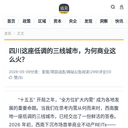


首页
政策
区域
资本
央企
发现
洞察
快讯
发现
正文

四川这座低调的三线城市，为何商业这
么火？
2026-05-09
分类：
发现
/
项目动态
/
网站公告
阅读(
299
)
评论(0)
赞(
5
)

“十五五” 开局之年，“全方位扩大内需” 成为各地发
展的重要命题。当我们在思考内需从何而来时，西南腹
地一座低调的三线城市，已经交出了一份鲜活的答卷。
2026 年初，西南下沉市场首单商业不动产REITs——