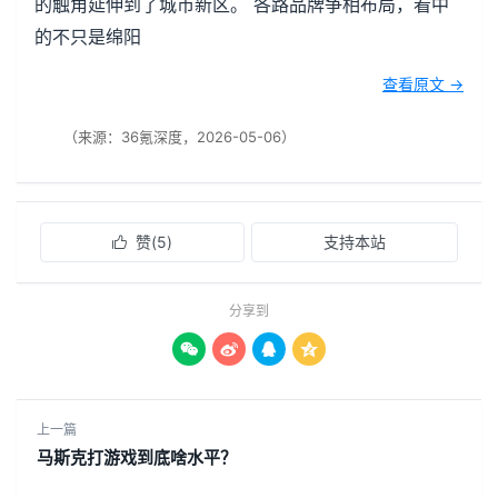
的触角延伸到了城市新区。 各路品牌争相布局，看中
的不只是绵阳
查看原文 →
（来源：36氪深度，2026-05-06）
赞(
5
)
支持本站

分享到




上一篇
马斯克打游戏到底啥水平？