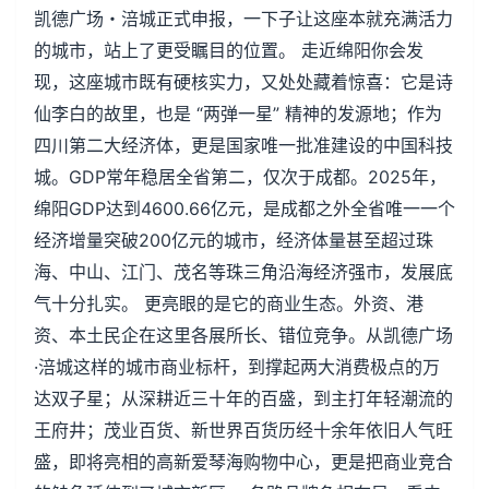
凯德广场・涪城正式申报，一下子让这座本就充满活力
的城市，站上了更受瞩目的位置。 走近绵阳你会发
现，这座城市既有硬核实力，又处处藏着惊喜：它是诗
仙李白的故里，也是 “两弹一星” 精神的发源地；作为
四川第二大经济体，更是国家唯一批准建设的中国科技
城。GDP常年稳居全省第二，仅次于成都。2025年，
绵阳GDP达到4600.66亿元，是成都之外全省唯一一个
经济增量突破200亿元的城市，经济体量甚至超过珠
海、中山、江门、茂名等珠三角沿海经济强市，发展底
气十分扎实。 更亮眼的是它的商业生态。外资、港
资、本土民企在这里各展所长、错位竞争。从凯德广场
·涪城这样的城市商业标杆，到撑起两大消费极点的万
达双子星；从深耕近三十年的百盛，到主打年轻潮流的
王府井；茂业百货、新世界百货历经十余年依旧人气旺
盛，即将亮相的高新爱琴海购物中心，更是把商业竞合