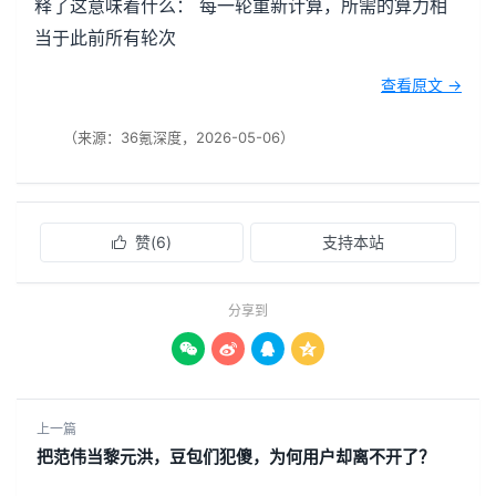
释了这意味着什么： 每一轮重新计算，所需的算力相
当于此前所有轮次
查看原文 →
（来源：36氪深度，2026-05-06）
赞(
6
)
支持本站

分享到




上一篇
把范伟当黎元洪，豆包们犯傻，为何用户却离不开了？