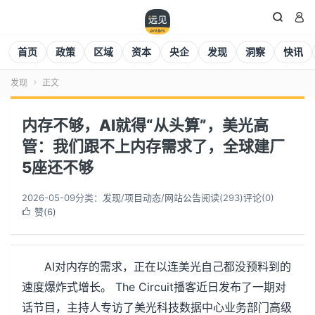


首页
政策
区域
资本
央企
发现
洞察
快讯
发现
正文

内存不够，AI就得“从头算”，美光高
管：我们跟不上内存需求了，全球建厂
5座还不够
2026-05-09
分类：
发现
/
项目动态
/
网站公告
阅读(
293
)
评论(0)
赞(
6
)

AI对内存的需求，正在以连美光自己都没预料到的
速度爆炸式增长。 The Circuit播客近日发布了一期对
话节目，主持人专访了美光科技数据中心业务部门高级