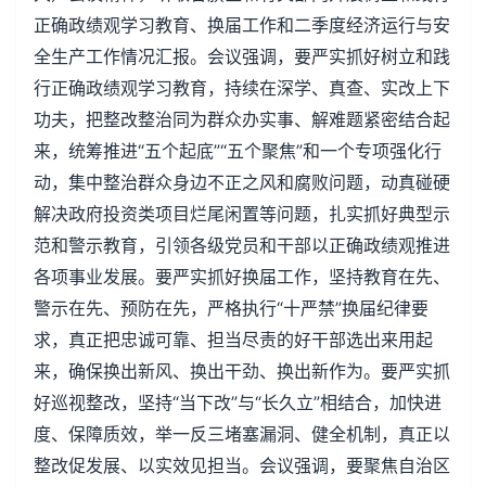
正确政绩观学习教育、换届工作和二季度经济运行与安
全生产工作情况汇报。会议强调，要严实抓好树立和践
行正确政绩观学习教育，持续在深学、真查、实改上下
功夫，把整改整治同为群众办实事、解难题紧密结合起
来，统筹推进“五个起底”“五个聚焦”和一个专项强化行
动，集中整治群众身边不正之风和腐败问题，动真碰硬
解决政府投资类项目烂尾闲置等问题，扎实抓好典型示
范和警示教育，引领各级党员和干部以正确政绩观推进
各项事业发展。要严实抓好换届工作，坚持教育在先、
警示在先、预防在先，严格执行“十严禁”换届纪律要
求，真正把忠诚可靠、担当尽责的好干部选出来用起
来，确保换出新风、换出干劲、换出新作为。要严实抓
好巡视整改，坚持“当下改”与“长久立”相结合，加快进
度、保障质效，举一反三堵塞漏洞、健全机制，真正以
整改促发展、以实效见担当。会议强调，要聚焦自治区