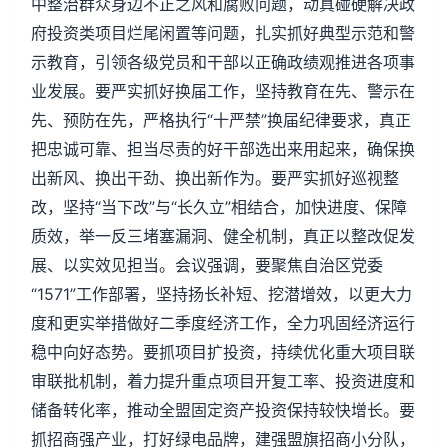
中整治群众身边不正之风和腐败问题，动真碰硬解决政
府投资类项目烂尾闲置等问题，扎实抓好典型示范和警
示教育，引领各级党员和干部以正确政绩观推进各项事
业发展。要严实抓好换届工作，坚持教育在先、警示在
先、预防在先，严格执行“十严禁”换届纪律要求，真正
把忠诚可靠、担当尽责的好干部选出来用起来，确保换
出新风、换出干劲、换出新作为。要严实抓好巡视整
改，坚持“当下改”与“长久立”相结合，加快进度、保障
质效，举一反三堵塞漏洞、健全机制，真正以整改促发
展、以实效见担当。会议强调，要聚焦自治区党委
“1571”工作部署，坚持扬长补短、挖潜增效，以更大力
度和更实举措做好二季度经济工作，全力巩固经济运行
稳中向好态势。要抓项目扩投资，持续优化重大项目联
审联批机制，着力提升重点项目开复工率、投资进度和
储备转化率，推动全盟固定资产投资保持较快增长。要
抓招商强产业，打好绿电品牌，建强盟旗招商小分队，