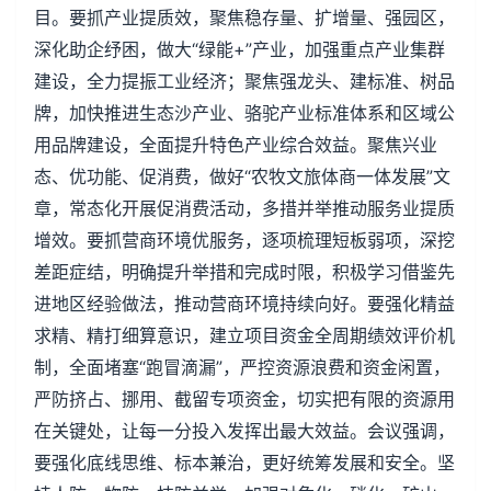
目。要抓产业提质效，聚焦稳存量、扩增量、强园区，
深化助企纾困，做大“绿能+”产业，加强重点产业集群
建设，全力提振工业经济；聚焦强龙头、建标准、树品
牌，加快推进生态沙产业、骆驼产业标准体系和区域公
用品牌建设，全面提升特色产业综合效益。聚焦兴业
态、优功能、促消费，做好“农牧文旅体商一体发展”文
章，常态化开展促消费活动，多措并举推动服务业提质
增效。要抓营商环境优服务，逐项梳理短板弱项，深挖
差距症结，明确提升举措和完成时限，积极学习借鉴先
进地区经验做法，推动营商环境持续向好。要强化精益
求精、精打细算意识，建立项目资金全周期绩效评价机
制，全面堵塞“跑冒滴漏”，严控资源浪费和资金闲置，
严防挤占、挪用、截留专项资金，切实把有限的资源用
在关键处，让每一分投入发挥出最大效益。会议强调，
要强化底线思维、标本兼治，更好统筹发展和安全。坚