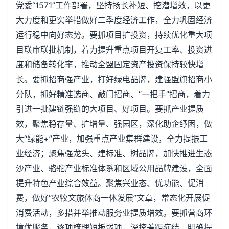
党委“1571”工作部署，坚持扬长补短、挖潜增效，以更
大力度和更实举措做好二季度经济工作，全力巩固经济
运行稳中向好态势。要抓项目扩投资，持续优化重大项
目联审联批机制，着力提升重点项目开复工率、投资进
度和储备转化率，推动全盟固定资产投资保持较快增
长。要抓招商强产业，打好绿电品牌，建强盟旗招商小
分队，抓好精准选商、敲门招商、“一把手”招商，着力
引进一批建链强链的大项目、好项目。要抓产业提质
效，聚焦稳存量、扩增量、强园区，深化助企纾困，做
大“绿能+”产业，加强重点产业集群建设，全力提振工
业经济；聚焦强龙头、建标准、树品牌，加快推进生态
沙产业、骆驼产业标准体系和区域公用品牌建设，全面
提升特色产业综合效益。聚焦兴业态、优功能、促消
费，做好“农牧文旅体商一体发展”文章，常态化开展促
消费活动，多措并举推动服务业提质增效。要抓营商环
境优服务，逐项梳理短板弱项，深挖差距症结，明确提