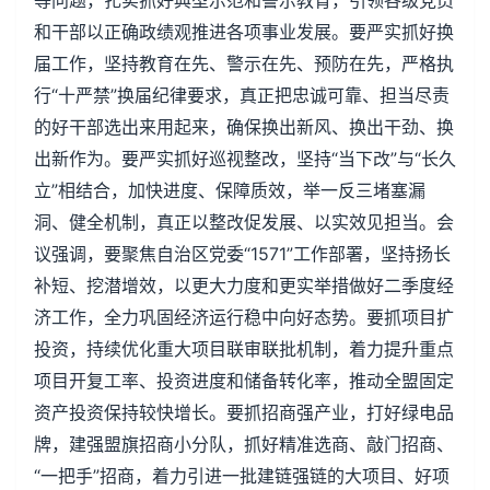
等问题，扎实抓好典型示范和警示教育，引领各级党员
和干部以正确政绩观推进各项事业发展。要严实抓好换
届工作，坚持教育在先、警示在先、预防在先，严格执
行“十严禁”换届纪律要求，真正把忠诚可靠、担当尽责
的好干部选出来用起来，确保换出新风、换出干劲、换
出新作为。要严实抓好巡视整改，坚持“当下改”与“长久
立”相结合，加快进度、保障质效，举一反三堵塞漏
洞、健全机制，真正以整改促发展、以实效见担当。会
议强调，要聚焦自治区党委“1571”工作部署，坚持扬长
补短、挖潜增效，以更大力度和更实举措做好二季度经
济工作，全力巩固经济运行稳中向好态势。要抓项目扩
投资，持续优化重大项目联审联批机制，着力提升重点
项目开复工率、投资进度和储备转化率，推动全盟固定
资产投资保持较快增长。要抓招商强产业，打好绿电品
牌，建强盟旗招商小分队，抓好精准选商、敲门招商、
“一把手”招商，着力引进一批建链强链的大项目、好项