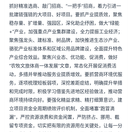
抓好精准选商、敲门招商、“一把手”招商，着力引进一
批建链强链的大项目、好项目。要抓产业提质效，聚焦
稳存量、扩增量、强园区，深化助企纾困，做大“绿能
+”产业，加强重点产业集群建设，全力提振工业经济；
聚焦强龙头、建标准、树品牌，加快推进生态沙产业、
骆驼产业标准体系和区域公用品牌建设，全面提升特色
产业综合效益。聚焦兴业态、优功能、促消费，做好
“农牧文旅体商一体发展”文章，常态化开展促消费活
动，多措并举推动服务业提质增效。要抓营商环境优服
务，逐项梳理短板弱项，深挖差距症结，明确提升举措
和完成时限，积极学习借鉴先进地区经验做法，推动营
商环境持续向好。要强化精益求精、精打细算意识，建
立项目资金全周期绩效评价机制，全面堵塞“跑冒滴
漏”，严控资源浪费和资金闲置，严防挤占、挪用、截
留专项资金，切实把有限的资源用在关键处，让每一分