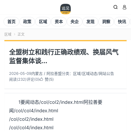


首页
政策
区域
资本
央企
发现
洞察
快讯
区域
正文

全盟树立和践行正确政绩观、换届风气
监督集体谈...
2026-05-09
内蒙古 / 阿拉善盟
分类：
区域
/
区域动态
/
网站公告
阅读(
232
)
评论(0)
赞(
5
)

1要闻动态/col/col2/index.html阿拉善要
闻/col/col4/index.html
/col/col2/index.html
/col/col4/index.html