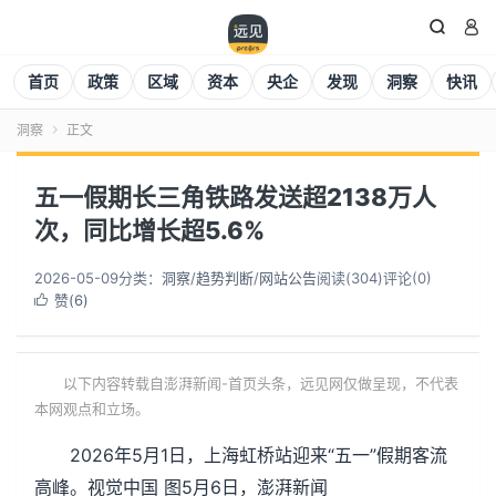


首页
政策
区域
资本
央企
发现
洞察
快讯
洞察
正文

五一假期长三角铁路发送超2138万人
次，同比增长超5.6%
2026-05-09
分类：
洞察
/
趋势判断
/
网站公告
阅读(
304
)
评论(0)
赞(
6
)

以下内容转载自澎湃新闻-首页头条，远见网仅做呈现，不代表
本网观点和立场。
2026年5月1日，上海虹桥站迎来“五一”假期客流
高峰。视觉中国 图5月6日，澎湃新闻