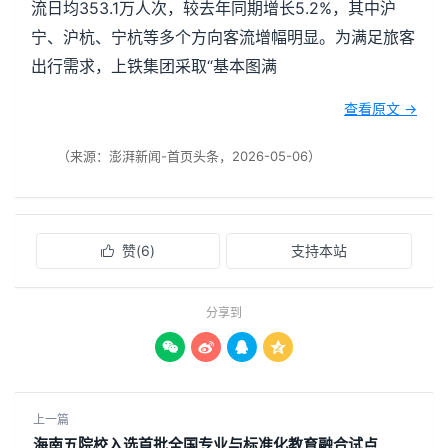
流日均353.1万人次，较去年同期增长5.2%，其中沪
宁、沪杭、宁杭等多个方向客流增幅明显。为满足旅客
出行需求，上铁集团采取“基本图满
查看原文 →
（来源：澎湃新闻-首页头条，2026-05-06）
赞(
6
)
支持本站

分享到




上一篇
海南五院校入选首批全国专业与标准化教育融合试点