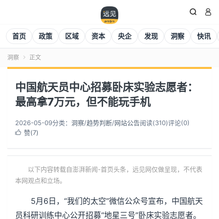


首页
政策
区域
资本
央企
发现
洞察
快讯
洞察
正文

中国航天员中心招募卧床实验志愿者：
最高拿7万元，但不能玩手机
2026-05-09
分类：
洞察
/
趋势判断
/
网站公告
阅读(
310
)
评论(0)
赞(
7
)

以下内容转载自澎湃新闻-首页头条，远见网仅做呈现，不代表
本网观点和立场。
5月6日，“我们的太空”微信公众号宣布，中国航天
员科研训练中心公开招募“地星三号”卧床实验志愿者。